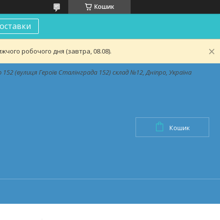
Кошик
оставки
чого робочого дня (завтра, 08.08).
152 (вулиця Героїв Сталінграда 152) склад №12, Дніпро, Україна
Кошик