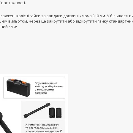
 вантажності.
саджені колісні гайки за завдяки довжині ключа 310 мм. У більшості в
ішнім вильотом, через це закрутити або відкрутити гайку стандартни
рний ключ.