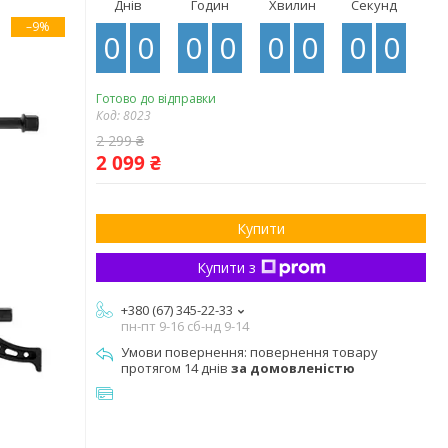
Днів
Годин
Хвилин
Секунд
–9%
0
0
0
0
0
0
0
0
Готово до відправки
Код:
8023
2 299 ₴
2 099 ₴
Купити
Купити з
+380 (67) 345-22-33
пн-пт 9-16 сб-нд 9-14
повернення товару
протягом 14 днів
за домовленістю