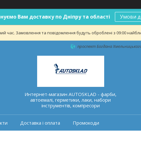
нуємо Вам доставку по Дніпру та області
Умови д
ий час. Замовлення та повідомлення будуть оброблені з 09:00 найближ
проспект Богдана Хмельницького 
Интернет-магазин AUTOSKLAD - фарби,
автоемалі, герметики, лаки, набори
інструментів, компресори
кти
Доставка і оплата
Промокоди