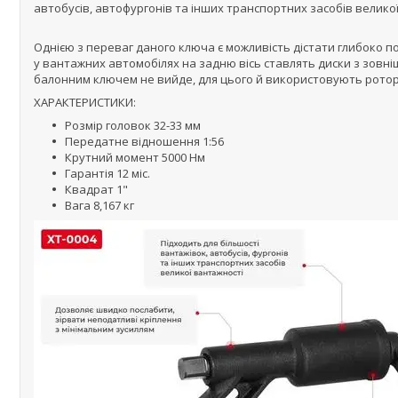
автобусів, автофургонів та інших транспортних засобів великої
Однією з переваг даного ключа є можливість дістати глибоко по
у вантажних автомобілях на задню вісь ставлять диски з зовн
балонним ключем не вийде, для цього й використовують рото
ХАРАКТЕРИСТИКИ:
Розмір головок 32-33 мм
Передатне відношення 1:56
Крутний момент 5000 Нм
Гарантія 12 міс.
Квадрат 1"
Вага 8,167 кг