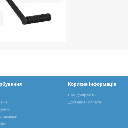
арбування
Корисна інформація
Нам довіряють
лаки
Доставка і оплата
ґрунти
шпаклівки
арби