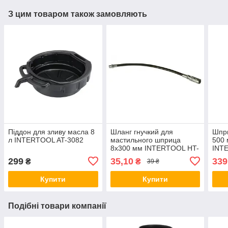
З цим товаром також замовляють
Піддон для зливу масла 8
Шланг гнучкий для
Шпр
л INTERTOOL AT-3082
мастильного шприца
500 
8х300 мм INTERTOOL HT-
INT
0064
299
35,10
339
₴
₴
39 ₴
Купити
Купити
Подібні товари компанії