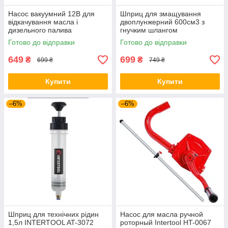
Насос вакуумний 12В для
Шприц для змащування
відкачування масла і
двоплунжерний 600см3 з
дизельного палива
гнучким шлангом
INTERTOOL AC-0006
INTERTOOL HT-0060
Готово до відправки
Готово до відправки
649
699
₴
₴
699 ₴
749 ₴
Купити
Купити
–6%
–6%
Шприц для технічних рідин
Насос для масла ручной
1,5л INTERTOOL AT-3072
роторный Intertool HT-0067