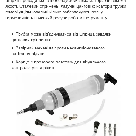
Шприц проводиться з щелочеустойчивых матеріалів високої
якості. Сталевий стрижень, латунні цангові фіксатори трубки і
гумові ущільнювальні кільця забезпечують повну
герметичність і високий ресурс роботи інструменту.
Трубка може від'єднуватися від шприца завдяки
цанговий кріпленню
Запірний механізм проти несанкціонованого
витікання рідини
Корпус з прозорого пластику для візуального
контролю рівня рідин