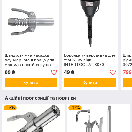
Швидкознімна насадка
Воронка універсальна для
Шпри
плунжерного шприца для
технічних рідин
ріди
мастила подвійна ручка
INTERTOOL AT-3080
307
Intertool AT-3063
89
49
799
₴
₴
Купити
Купити
Акційні пропозиції та новинки
–25%
–12%