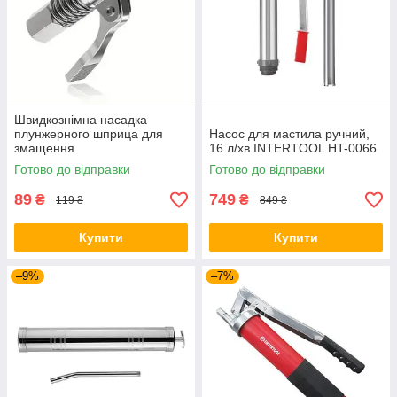
Швидкознімна насадка
плунжерного шприца для
Насос для мастила ручний,
змащення
16 л/хв INTERTOOL HT-0066
Готово до відправки
Готово до відправки
89
749
₴
₴
119 ₴
849 ₴
Купити
Купити
–9%
–7%