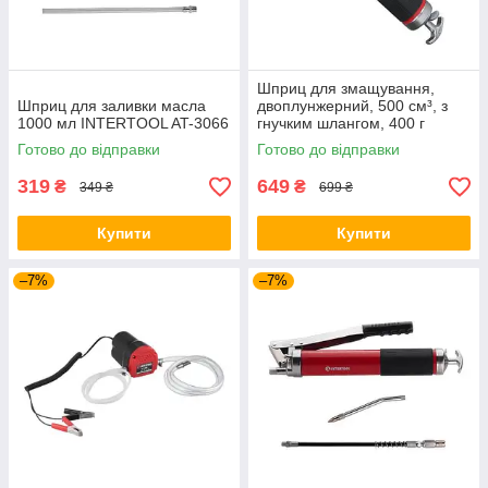
Шприц для змащування,
Шприц для заливки масла
двоплунжерний, 500 см³, з
1000 мл INTERTOOL AT-3066
гнучким шлангом, 400 г
Intertool AT-3060
Готово до відправки
Готово до відправки
319
649
₴
₴
349 ₴
699 ₴
Купити
Купити
–7%
–7%