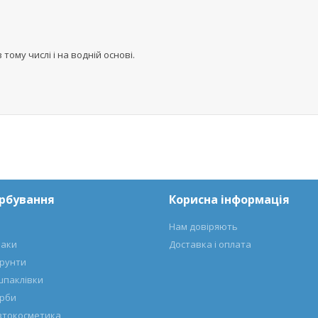
ому числі і на водній основі.
арбування
Корисна інформація
Нам довіряють
лаки
Доставка і оплата
ґрунти
шпаклівки
арби
автокосметика