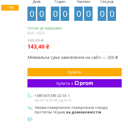
Днів
Годин
Хвилин
Секунд
–10%
0
0
0
0
0
0
0
0
Готово до відправки
Код:
12825
159,30 ₴
143,40 ₴
Мінімальна сума замовлення на сайті — 250 ₴
Купити
Купити з
+380 (67) 345-22-33
пн-пт 9-16 сб-нд 9-14
повернення товару
протягом 14 днів
за домовленістю