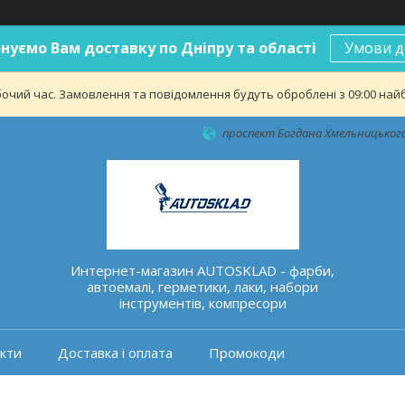
нуємо Вам доставку по Дніпру та області
Умови д
бочий час. Замовлення та повідомлення будуть оброблені з 09:00 найб
проспект Богдана Хмельницького 
Интернет-магазин AUTOSKLAD - фарби,
автоемалі, герметики, лаки, набори
інструментів, компресори
кти
Доставка і оплата
Промокоди