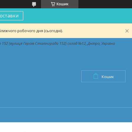
Кошик
оставки
лижчого робочого дня (сьогодні).
152 (вулиця Героїв Сталінграда 152) склад №12, Дніпро, Україна
Кошик