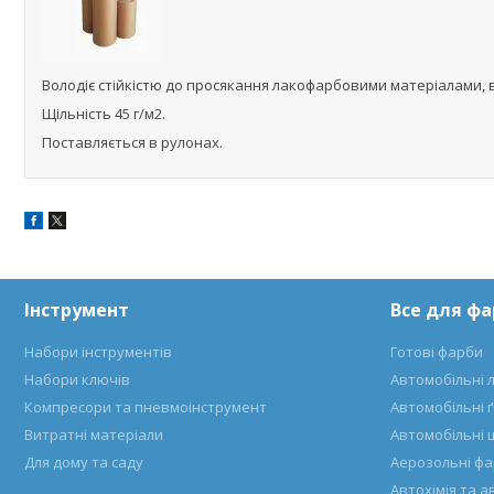
Володіє стійкістю до просякання лакофарбовими матеріалами, в т
Щільність 45 г/м2.
Поставляється в рулонах.
Інструмент
Все для ф
Набори інструментів
Готові фарби
Набори ключів
Автомобільні 
Компресори та пневмоінструмент
Автомобільні 
Витратні матеріали
Автомобільні 
Для дому та саду
Аерозольні ф
Автохімія та 