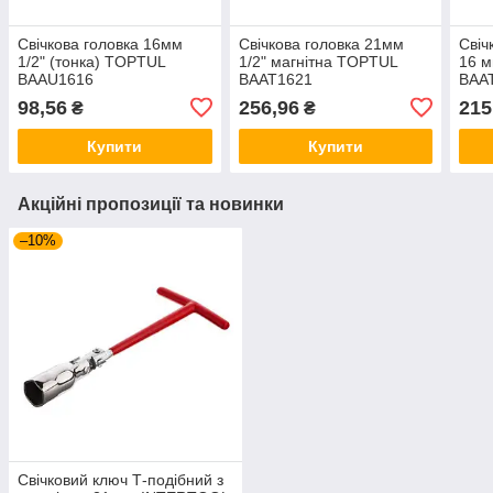
Свічкова головка 16мм
Свічкова головка 21мм
Свіч
1/2" (тонка) TOPTUL
1/2" магнітна TOPTUL
16 м
BAAU1616
BAAT1621
BAA
98,56
256,96
215
₴
₴
Купити
Купити
Акційні пропозиції та новинки
–10%
Свічковий ключ Т-подібний з