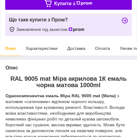
Купити з
Що таке купити з Пром?
Замовлення під захистом
Опис
Характеристики
Доставка
Оплата
Умови п
Опис
RAL 9005 mat Mipa акрилова 1К емаль
чорна матова 1000ml
Однокомпонентна емаль Mipa RAL 9005 mat (Мипа)
з
матовим «сатиновим» відтінком чорного кольору,
используемае при кузовному ремонті. Властивості: Володіє
всіма властивостями, необхідними для виробництва
невеликих фінішних робіт по деталей кузова автомобіля.
Короткий час сушіння, висока вкриває здатність. Може бути
нанесена за допомогою пензля на невеликі поверхні, але
все-таки краще нанесення забезпечується за допомогою