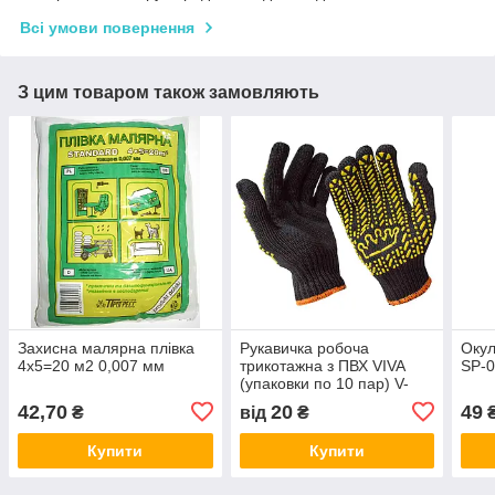
Всі умови повернення
З цим товаром також замовляють
Захисна малярна плівка
Рукавичка робоча
Окул
4х5=20 м2 0,007 мм
трикотажна з ПВХ VIVA
SP-
(упаковки по 10 пар) V-
5611 (чорна "Корона")
42,70
20
49
₴
від
₴
Купити
Купити