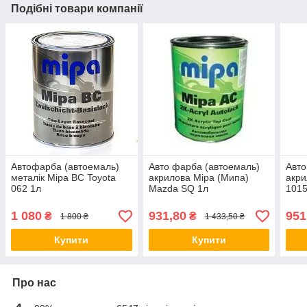
Подібні товари компанії
Автофарба (автоемаль)
Авто фарба (автоемаль)
Авто
металік Mipa BC Toyota
акрилова Mipa (Мипа)
акри
062 1л
Mazda SQ 1л
1015
1 080
931,80
951
₴
₴
1 800 ₴
1 433,50 ₴
Купити
Купити
Про нас