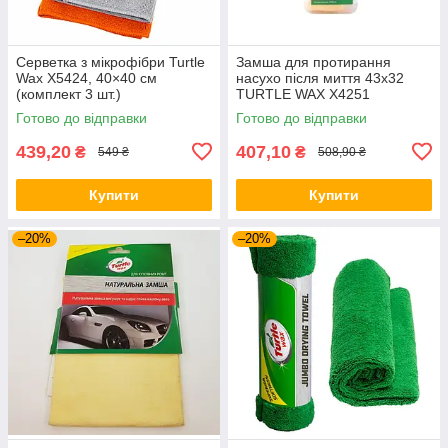
Серветка з мікрофібри Turtle
Замша для протирання
Wax X5424, 40×40 см
насухо після миття 43x32
(комплект 3 шт.)
TURTLE WAX X4251
Готово до відправки
Готово до відправки
439,20
407,10
₴
₴
549 ₴
508,90 ₴
Купити
Купити
–20%
–20%