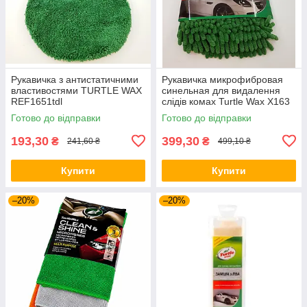
Рукавичка з антистатичними
Рукавичка микрофибровая
властивостями TURTLE WAX
синельная для видалення
REF1651tdl
слідів комах Turtle Wax X163
Готово до відправки
Готово до відправки
193,30
399,30
₴
₴
241,60 ₴
499,10 ₴
Купити
Купити
–20%
–20%