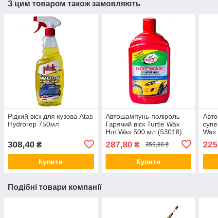
З цим товаром також замовляють
Рідкий віск для кузова Atas
Автошампунь-поліроль
Авто
Hydrorep 750мл
Гарячий віск Turtle Wax
супе
Hot Wax 500 мл (53018)
Wax 
(528
308,40
287,80
225
₴
₴
359,80 ₴
Купити
Купити
Подібні товари компанії