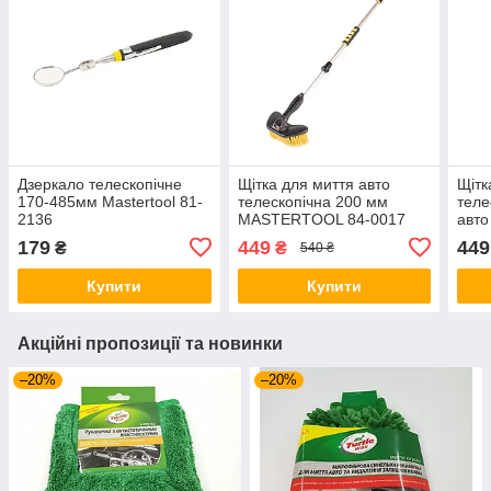
Дзеркало телескопічне
Щітка для миття авто
Щітк
170-485мм Mastertool 81-
телескопічна 200 мм
теле
2136
MASTERTOOL 84-0017
авто
118 
179
449
449
₴
₴
540 ₴
Купити
Купити
Акційні пропозиції та новинки
–20%
–20%