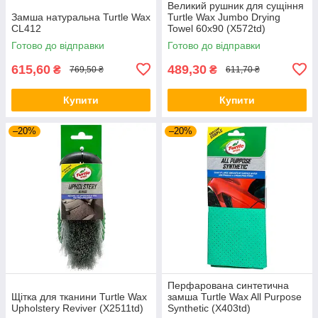
Великий рушник для сущіння
Замша натуральна Turtle Wax
Turtle Wax Jumbo Drying
CL412
Towel 60х90 (X572td)
Готово до відправки
Готово до відправки
615,60
489,30
₴
₴
769,50 ₴
611,70 ₴
Купити
Купити
–20%
–20%
Перфарована синтетична
Щітка для тканини Turtle Wax
замша Turtle Wax All Purpose
Upholstery Reviver (X2511td)
Synthetic (X403td)