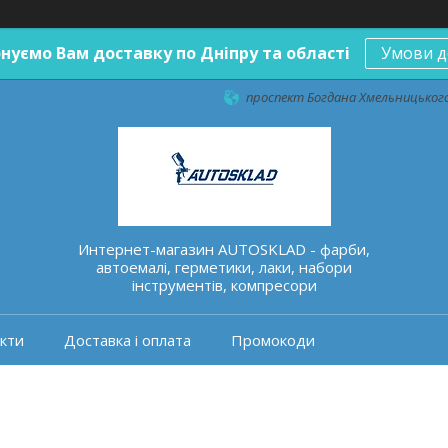
нуємо Вам доставку по Дніпру та області
Умови д
проспект Богдана Хмельницького 
Интернет-магазин AUTOSKLAD - фарби,
автоемалі, герметики, лаки, набори
інструментів, компресори
кти
Доставка і оплата
Промокоди