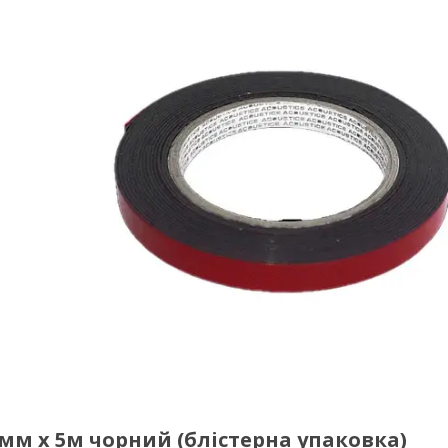
6мм х 5м чорний (блістерна упаковка)