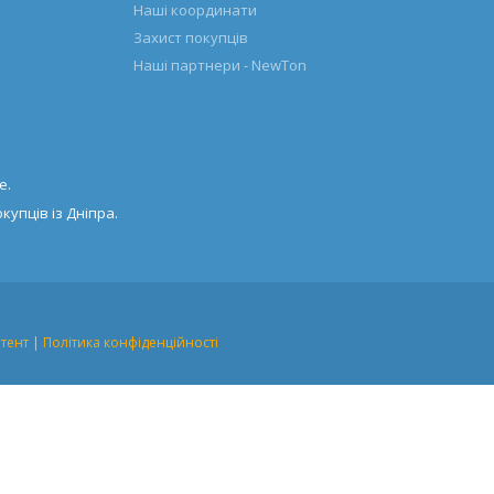
Наші координати
Захист покупців
Наші партнери - NewTon
е.
купців із Дніпра.
тент
|
Політика конфіденційності