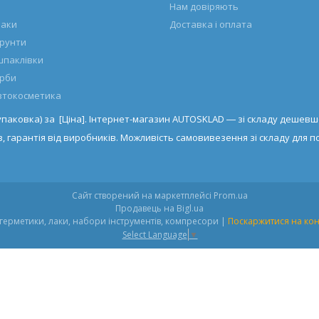
Нам довіряють
лаки
Доставка і оплата
ґрунти
шпаклівки
арби
автокосметика
упаковка) за [Ціна]. Інтернет-магазин AUTOSKLAD ― зі складу дешевш
, гарантія від виробників. Можливість самовивезення зі складу для по
Сайт створений на маркетплейсі
Prom.ua
Продавець на Bigl.ua
Autosklad.ua – фарби, автоемалі, герметики, лаки, набори інструментів, компресори |
Поскаржитися на кон
Select Language
▼