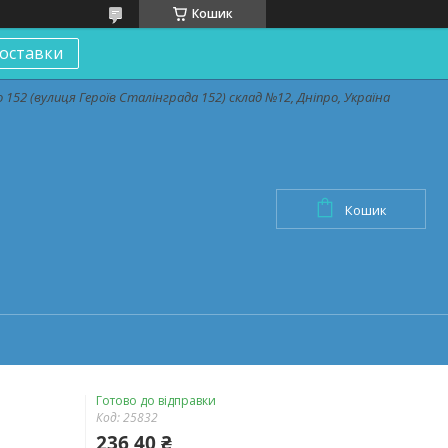
Кошик
оставки
152 (вулиця Героїв Сталінграда 152) склад №12, Дніпро, Україна
Кошик
Готово до відправки
Код:
25832
236,40 ₴