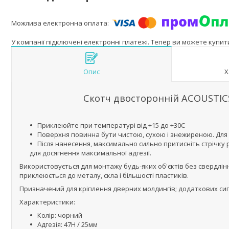
У компанії підключені електронні платежі. Тепер ви можете купи
Опис
Х
Скотч двосторонній ACOUSTICS 
Приклеюйте при температурі від +15 до +30С
Поверхня повинна бути чистою, сухою і знежиреною. Для
Після нанесення, максимально сильно притисніть стрічку 
для досягнення максимальної адгезії.
Використовується для монтажу будь-яких об'єктів без свердління
приклеюється до металу, скла і більшості пластиків.
Призначений для кріплення дверних молдингів; додаткових сиг
Характеристики:
Колір: чорний
Адгезія: 47H / 25мм