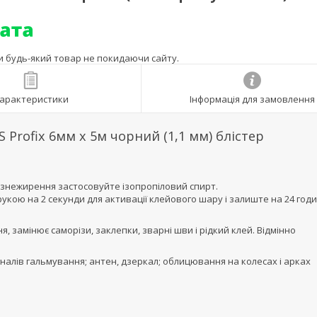
ти будь-який товар не покидаючи сайту.
арактеристики
Інформація для замовлення
Profix 6мм х 5м чорний (1,1 мм) блістер
 знежирення застосовуйте ізопропіловий спирт.
рукою на 2 секунди для активації клейового шару і залиште на 24 год
, замінює саморізи, заклепки, зварні шви і рідкий клей. Відмінно
налів гальмування; антен, дзеркал; облицювання на колесах і арках