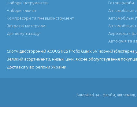
Набори інструментів
Готові фарби
Набори ключів
Автомобільні 
Компресори та пневмоінструмент
Автомобільні 
Витратні матеріали
Автомобільні 
Для дому та саду
Аерозольні ф
Автохімія та 
Скотч двосторонній ACOUSTICS Profix 6мм х 5м чорний (блістерна 
Великий асортименти, низькі ціни, якісне обслуговування покупців
Доставка у всі регіони України.