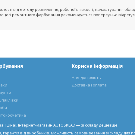
ежності від методу розпилення, робочої в'язкості, налаштування обла
м у процесі ремонтного фарбування рекомендується попередньо відрег
арбування
Корисна інформація
Нам довіряють
лаки
Доставка і оплата
ґрунти
шпаклівки
арби
автокосметика
 за [Ціна]. Інтернет-магазин AUTOSKLAD ― зі складу дешевше.
, гарантія від виробників. Можливість самовивезення зі складу для по