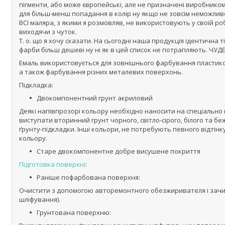
пігменти, або може європейські, але не призначені виробнико
для більш-менш попадання в колір ну якщо не зовсім неможлив
ВСІ маляра, з якими я розмовляв, не використовують у своїй ро
виходячи з чуток.
Т. о. що я хочу сказати. На сьогодні наша продукція ідентична тій
фарби більш дешеві ну ні як в цей список не потрапляють. ЧУДЕС
Емаль використовується для зовнішнього фарбування пластикови
а також фарбування різних металевих поверхонь.
Підкладка:
Двокомпонентний грунт акриловий
Деякі напівпрозорі кольору необхідно наносити на спеціально 
виступати вторинний грунт чорного, світло-сірого, білого та б
ґрунту-підкладки. Інші кольори, не потребують певного відтінк
кольору.
Старе двокомпонентне добре висушене покриття
Підготовка поверхні
:
Раніше пофарбована поверхня:
Очистити з допомогою авторемонтного обезжиривателя і зачис
шліфування).
Грунтована поверхню: