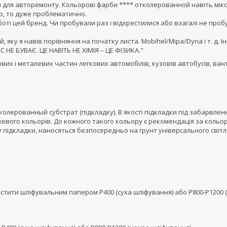
м для авторемонту. Кольорові фарби **** отколерованной навіть мік
о, то дуже проблематично.
боті цей бренд. Чи пробували раз і відхрестилися або взагалі не про
, яку я навів порівняння на початку листа. Mobihel/Mipa/Dyna і т. д. Ін
 НЕ БУВАЄ. ЦЕ НАВІТЬ НЕ ХІМІЯ – ЦЕ ФІЗИКА."
х і металевих частин легкових автомобілів, кузовів автобусів, ван
колерованный субстрат (підкладку). В якості підкладки під забарвле
ежевого кольорів. До кожного такого кольору є рекомендація за кольо
у підкладки, наносяться безпосередньо на грунт універсального світл
тити шліфувальним папером Р400 (суха шліфування) або Р800-Р1200 