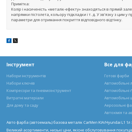
Примітка:
Колір і насиченість «металік-ефекту» знаходяться в прямій зал
напрямки пістолета, кольору підкладки і т. д. У зв'язку з ци
параметри для отримання покриття відповідного відтінку.
Інструмент
Все для ф
Набори інструментів
Готові фарби
Набори ключів
Автомобільні 
Компресори та пневмоінструмент
Автомобільні 
Витратні матеріали
Автомобільні 
Для дому та саду
Аерозольні ф
Автохімія та 
Авто фарба (автоемаль) базова металік CarMen KIA/Hyundai L1 1л
Великий асортименти, низькі ціни, якісне обслуговування покупців