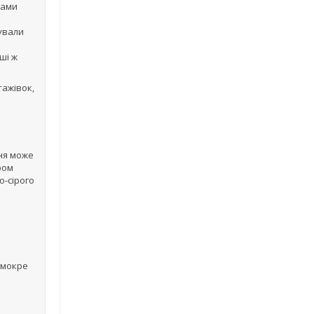
сами
бували
ші ж
тажівок,
ння може
ром
о-сірого
(мокре