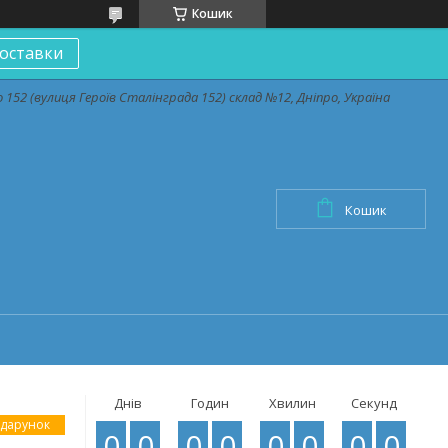
Кошик
оставки
152 (вулиця Героїв Сталінграда 152) склад №12, Дніпро, Україна
Кошик
Днів
Годин
Хвилин
Секунд
0
0
0
0
0
0
0
0