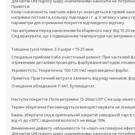
Для квітів UNI підлогу шару «напиленням» наносити не потрібно
Примітка:
Колір і насиченість «металік-ефекту» знаходяться в прямій зал
напрямки пістолета, кольору підкладки і т. д. У зв'язку з ци
параметри для отримання покриття відповідного відтінку.
Час витримки перед нанесенням безбарвного лаку: Від 15-20 хв 
Слід врахувати, що з підвищенням температури час витримки 
Товщина сухої плівки: 2-3 шари = 15-25 мкм.
Спеціальні прийоми і/або участочный ремонт: При частковій фа
спряженими деталями проводять фарбування методом «плавн
Укривистість: Теоретична: 100-120 г/м2 нерозведеної фарби.
Примітка: Практичний витрата залежить від ряду чинників: форм
Очищення обладнання: Р 647, бутилацетат.
Наступні покриття: Після витримки 15-20хв/+20° С на шар емалі
Термін зберігання Рекомендується використовувати не пізніше,
Емаль зберігати слід в оригінальній закритій заводській тарі 
від +5 до +30°С і відносній вологості не вище 70%.
Виникнення дефекту «яблуневості» та «смуг» на поверхні ефект
Для квітів UNI підлогу шару «напиленням» наносити не потрібно