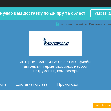
нуємо Вам доставку по Дніпру та області
Умови д
проспект Богдана Хмельницького 
Интернет-магазин AUTOSKLAD - фарби,
автоемалі, герметики, лаки, набори
інструментів, компресори
кти
Доставка і оплата
Промокоди
–20%