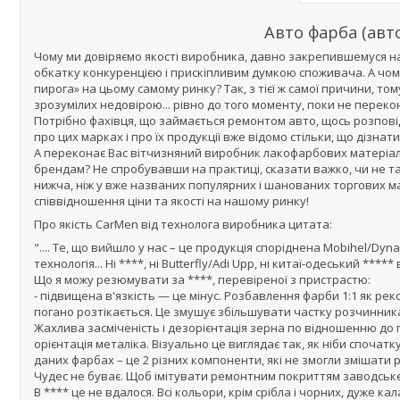
Авто фарба (авт
Чому ми довіряємо якості виробника, давно закрепившемуся на
обкатку конкуренцією і прискіпливим думкою споживача. А чом
пирога» на цьому самому ринку? Так, з тієї ж самої причини, т
зрозумілих недовірою... рівно до того моменту, поки не перекон
Потрібно фахівця, що займається ремонтом авто, щось розповідат
про цих марках і про їх продукції вже відомо стільки, що дізна
А переконає Вас вітчизняний виробник лакофарбових матеріалів
брендам? Не спробувавши на практиці, сказати важко, чи не та
нижча, ніж у вже названих популярних і шанованих торгових ма
співвідношення ціни та якості на нашому ринку!
Про якість CarMen від технолога виробника цитата:
".... Те, що вийшло у нас – це продукція споріднена Mobihel/Dy
технологія... Ні ****, ні Butterfly/Adi Upp, ні китаї-одеський **
Що я можу резюмувати за ****, перевіреної з пристрастю:
- підвищена в'язкість — це мінус. Розбавлення фарби 1:1 як ре
погано розтікається. Це змушує збільшувати частку розчинника
Жахлива засміченість і дезорієнтація зерна по відношенню до п
орієнтація металіка. Візуально це виглядає так, як ніби споча
даних фарбах – це 2 різних компоненти, які не змогли змішати 
Чудес не буває. Щоб імітувати ремонтним покриттям заводськ
В **** це не вдалося. Всі кольори, крім срібла і чорних, дуже к