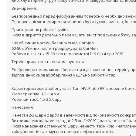
Висохлу вторинну ґрунтовку зачистити шліфувальним папером Р
Знежирення:
Безпосередньо перед фарбуванням поверхню необхідно знежи
Поверхня після знежирення повинна бути сухою, чистою, без р
Приготування робочої суміші:
Після відкриття ретельно перемішати вміст по всьому об'єму за
100 об'ємних частин базової емалі CarMen.
60-80 об'ємних частин розріджувача CarMen
Робоча в'язкість 15-18 с по віскозиметрі DIN Сір 4 при 20°С.
Термін придатності після змішування:
Розбавлена емаль може зберігається до закінчення терміну при
відповідних умовах зберігання у щільно закритій тарі.
Характеристики фарбопульта: Тип: HVLP або RP з верхнім бачк
Діаметр сопла: 1,3-1,4 мм
Робочий тиск: 1,5-2,5 бару.
Нанесення:
Нанести 2-3 шари фарби в залежності від покриваності конкрет
Витримка між шарами складає 2-5 хв / +20°С (шар нанесеної фа
Після нанесення останнього шару, нанести технікою «напилен
«яблуневості» та «смуг» на поверхні ефектних квітів.