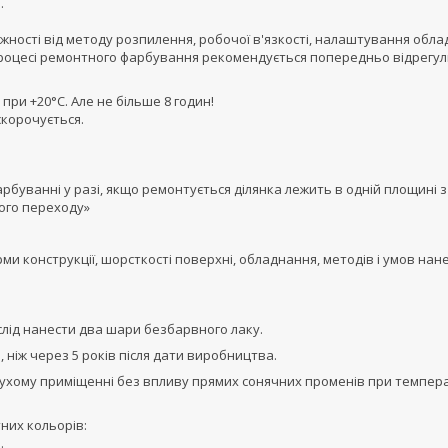
.
ежності від методу розпилення, робочої в'язкості, налаштування обла
м у процесі ремонтного фарбування рекомендується попередньо відрег
при +20°С. Але не більше 8 годин!
скорочується.
рбуванні у разі, якщо ремонтується ділянка лежить в одній площині з
ого переходу»
и конструкції, шорсткості поверхні, обладнання, методів і умов нан
 слід нанести два шари безбарвного лаку.
 ніж через 5 років після дати виробництва.
в сухому приміщенні без впливу прямих сонячних променів при темпер
них кольорів:
.