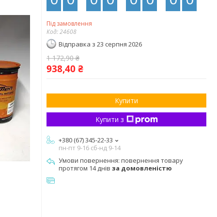
Під замовлення
Код:
24608
Відправка з 23 серпня 2026
1 172,90 ₴
938,40 ₴
Купити
Купити з
+380 (67) 345-22-33
пн-пт 9-16 сб-нд 9-14
повернення товару
протягом 14 днів
за домовленістю