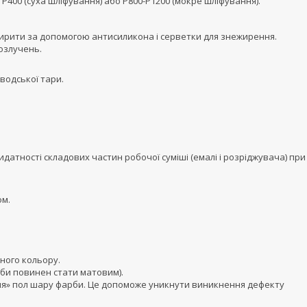
400 (суха шліфування) або Р800-Р1200 (мокре шліфування).
рити за допомогою антисиликона і серветки для знежирення.
озлучень.
водської тари.
датності складових частин робочої суміші (емалі і розріджувача) при
ом.
ного кольору.
рби повинен стати матовим).
ня» пол шару фарби. Це допоможе уникнути виникнення дефекту