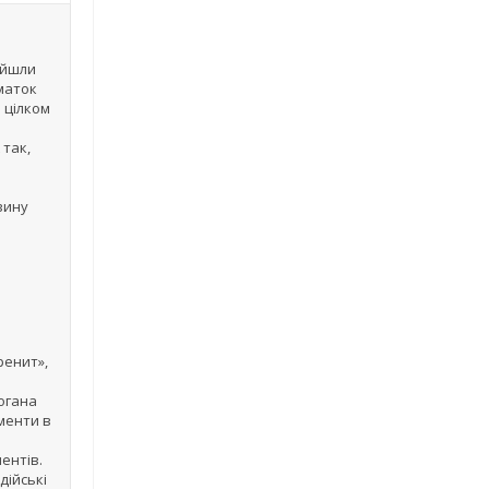
ойшли
маток
 цілком
 так,
вину
ренит»,
погана
гменти в
ентів.
дійські