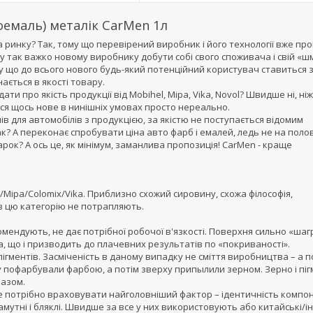
оемаль) металік CarMen 1л
 ринку? Так, тому що перевірений виробник і його технології вже пр
у так важко новому виробнику добути собі свого споживача і свій «ш
ому що до всього нового будь-який потенційний користувач ставиться з
ається в якості товару.
и про якість продукції від Mobihel, Mipa, Vika, Novol? Швидше ні, ніж
тися щось нове в нинішніх умовах просто нереально.
 для автомобілів з продукцією, за якістю не поступається відомим
к? А переконає спробувати ціна авто фарб і емалей, ледь не на поло
рок? А ось це, як мінімум, заманлива пропозиція! CarMen - краще
na/Mipa/Colomix/Vika. Приблизно схожий сировину, схожа філософія,
*** в цю категорію не потрапляють.
комендують, не дає потрібної робочої в'язкості. Поверхня сильно «шаг
, що і призводить до плачевних результатів по «покриваності».
ігментів. Засміченість в даному випадку не сміття виробництва – а 
тку пофарбували фарбою, а потім зверху припылили зерном. Зерно і пі
разом.
е потрібно враховувати найголовніший фактор – ідентичність компон
аламутні і бляклі. Швидше за все у них використовують або китайські/ін