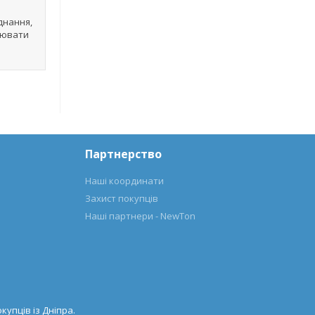
днання,
улювати
Партнерство
Наші координати
Захист покупців
Наші партнери - NewTon
купців із Дніпра.