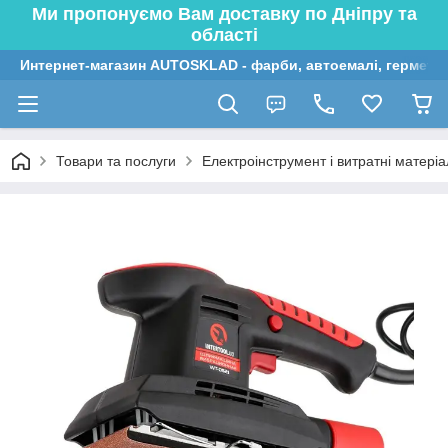
Ми пропонуємо Вам доставку по Дніпру та
області
Интернет-магазин AUTOSKLAD - фарби, автоемалі, герметик
Товари та послуги
Електроінструмент і витратні матері