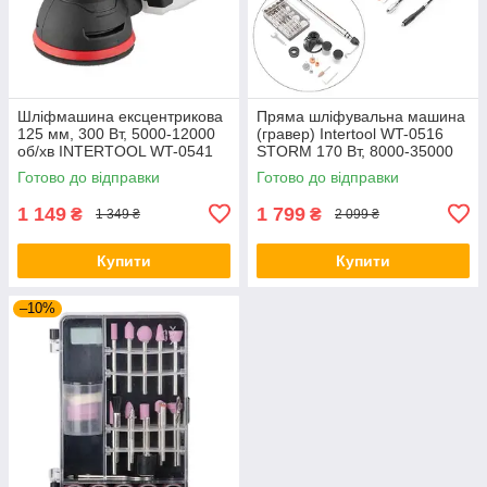
Шліфмашина ексцентрикова
Пряма шліфувальна машина
125 мм, 300 Вт, 5000-12000
(гравер) Intertool WT-0516
об/хв INTERTOOL WT-0541
STORM 170 Вт, 8000-35000
об/хв, кейс
Готово до відправки
Готово до відправки
1 149
1 799
₴
₴
1 349 ₴
2 099 ₴
Купити
Купити
–10%