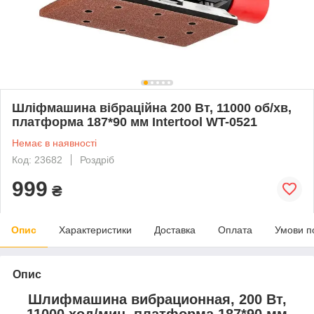
Шліфмашина вібраційна 200 Вт, 11000 об/хв,
платформа 187*90 мм Intertool WT-0521
Немає в наявності
Код: 23682
Роздріб
999
₴
Опис
Характеристики
Доставка
Оплата
Умови п
Опис
Шлифмашина вибрационная, 200 Вт,
11000 ход/мин, платформа 187*90 мм