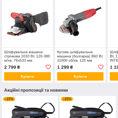
Шліфувальна машина
Кутова шліфувальна
Шлі
стрічкова 1010 Вт, 120-380
машина (болгарка) 860 Вт,
Вт, 
м/хв, 76x533 мм
11000 об/хв, 125 мм
INT
INTERTOOL WT-0530
INTERTOOL DT-0267
2 799
1 299
1 1
₴
₴
Купити
Купити
Акційні пропозиції та новинки
–15%
–15%