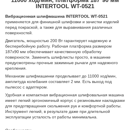
INTERTOOL WT-0521
Вибрационная шлифмашина INTERTOOL WT-0521
применяется для финишной шлифовки и зачистки изделий
перед покраской, а также для выравнивания различных
поверхностей.
Двигатель, мощностью 200 Вт гарантирует надежную и
бесперебойную работу. Рабочая платформа размером
187х90 мм обеспечивает качественную обработку
поверхности. Заменить шлифлисты просто, в машинке
предусмотрены прочные зажимные рычаги для надежного
крепления.
Механизм шлифмашинки проделывает до 11000 ход/мин,
амплитуда колебания составляет 2 мм. Есть выход под
пылесос с адаптером.
Удобная и компактная вибрационная шлифовальная машина
имеет легкий эргономичный корпус с резиновыми накладками
для предотвращения скольжения рук и комфортной работы.
Инструмент легкий, в результате даже при длительной
эксплуатации усталость от работы минимальна.