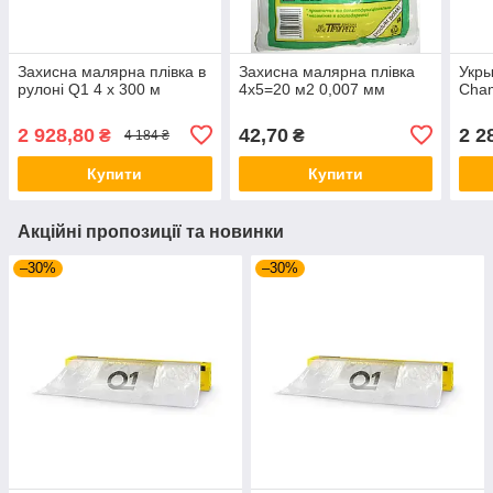
Захисна малярна плівка в
Захисна малярна плівка
Укры
рулоні Q1 4 х 300 м
4х5=20 м2 0,007 мм
Cha
2 928,80
42,70
2 2
₴
₴
4 184 ₴
Купити
Купити
Акційні пропозиції та новинки
–30%
–30%