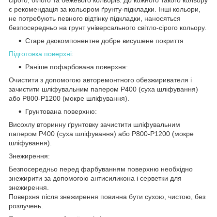
сірого, білого та бежевого кольорів. До кожного такого кольору
є рекомендація за кольором ґрунту-підкладки. Інші кольори,
не потребують певного відтінку підкладки, наносяться
безпосередньо на грунт універсального світло-сірого кольору.
Старе двокомпонентне добре висушене покриття
Підготовка поверхні
:
Раніше пофарбована поверхня:
Очистити з допомогою авторемонтного обезжиривателя і
зачистити шліфувальним папером Р400 (суха шліфування)
або Р800-Р1200 (мокре шліфування).
Грунтована поверхню:
Висохлу вторинну ґрунтовку зачистити шліфувальним
папером Р400 (суха шліфування) або Р800-Р1200 (мокре
шліфування).
Знежирення:
Безпосередньо перед фарбуванням поверхню необхідно
знежирити за допомогою антисиликона і серветки для
знежирення.
Поверхня після знежирення повинна бути сухою, чистою, без
розлучень.