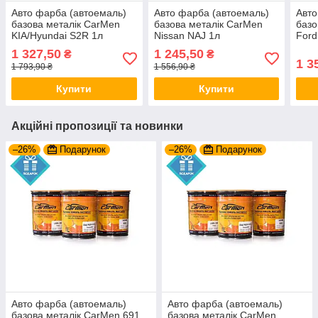
Авто фарба (автоемаль)
Авто фарба (автоемаль)
Авто
базова металік CarMen
базова металік CarMen
базо
KIA/Hyundai S2R 1л
Nissan NAJ 1л
Ford
Red 
1 327,50
1 245,50
₴
₴
1 3
1 793,90 ₴
1 556,90 ₴
Купити
Купити
Акційні пропозиції та новинки
–26%
Подарунок
–26%
Подарунок
Авто фарба (автоемаль)
Авто фарба (автоемаль)
базова металік CarMen 691
базова металік CarMen