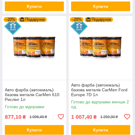
Купити
Купити
–20%
Подарунок
–20%
Подарунок
Авто фарба (автоемаль)
Авто фарба (автоемаль)
базова металік CarMen Ford
базова металік CarMen 610
Europe 7D 1л
Рислінг 1л
Готово до відправки менше 2
Готово до відправки
од.
877,10
1 007,40
₴
₴
1 096,40 ₴
1 259,30 ₴
Купити
Купити