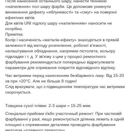
Після нанесення останнього шару, нанести технікою
«напилення» пол шару фарби. Це допоможе уникнути
виникнення дефекту «яблуневості» та «смуг» на поверхні
ефектних квітів.
Для квітів UNI підлогу шару «напиленням» наносити не
потрібно.
Примітка:
Колір і насиченість «металік-ефекту» знаходяться в прямій
залежності від методу розпилення, робочої в'язкості,
налаштування обладнання, напрямки пістолета, кольору
підкладки і т. д. У зв'язку з цим у процесі ремонтного
фарбування рекомендується попередньо відрегулювати
параметри для отримання покриття відповідного відтінку.
Час витримки перед нанесенням безбарвного лаку: Від 15-20
хв при +20°С. Але не більше 8 годин!
Слід врахувати, що з підвищенням температури час витримки
скорочується.
Товщина сухої плівки: 2-3 шари = 15-25 мкм.
Спеціальні прийоми і/або участочный ремонт: При частковій
фарбуванні у разі, якщо ремонтується ділянка лежить в одній
площині з спряженими деталями проводять фарбування
методом «плавного переходу»