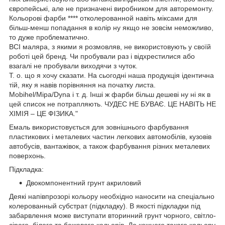
європейські, але не призначені виробником для авторемонту.
Кольорові фарби **** отколерованной навіть міксами для
більш-менш попадання в колір ну якщо не зовсім неможливо,
то дуже проблематично.
ВСІ маляра, з якими я розмовляв, не використовують у своїй
роботі цей бренд. Чи пробували раз і відхрестилися або
взагалі не пробували виходячи з чуток.
Т. о. що я хочу сказати. На сьогодні наша продукція ідентична
тій, яку я навів порівняння на початку листа.
Mobihel/Mipa/Dyna і т. д. Інші ж фарби більш дешеві ну ні як в
цей список не потрапляють. ЧУДЕС НЕ БУВАЄ. ЦЕ НАВІТЬ НЕ
ХІМІЯ – ЦЕ ФІЗИКА."
Емаль використовується для зовнішнього фарбування
пластикових і металевих частин легкових автомобілів, кузовів
автобусів, вантажівок, а також фарбування різних металевих
поверхонь.
Підкладка:
Двокомпонентний грунт акриловий
Деякі напівпрозорі кольору необхідно наносити на спеціально
колерованный субстрат (підкладку). В якості підкладки під
забарвлення може виступати вторинний грунт чорного, світло-