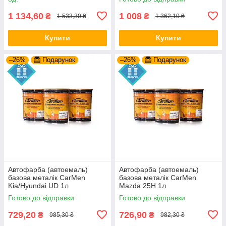
1 134,60
1 008
₴
₴
1 533,30 ₴
1 362,10 ₴
Купити
Купити
–26%
Подарунок
–26%
Подарунок
Автофарба (автоемаль)
Автофарба (автоемаль)
базова металік CarMen
базова металік CarMen
Kia/Hyundai UD 1л
Mazda 25H 1л
Готово до відправки
Готово до відправки
729,20
726,90
₴
₴
985,30 ₴
982,30 ₴