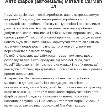
Авто фарба (автоемаль) металік CarMen
1л
Чому ми довіряємо якості виробника, давно закрепившемуся
на ринку? Так, тому що перевірений виробник і його
технології вже пройшли обкатку конкуренцією і прискіпливим
думкою споживача. А чому так важко новому виробнику
добути собі свого споживача і свій «шматок пирога» на цьому
самому ринку? Так, з тієї ж самої причини, тому що до всього
нового будь-який потенційний користувач ставиться з цілком
зрозумілих недовірою... рівно до того моменту, поки не
переконається в якості товару.
Потрібно фахівця, що займається ремонтом авто, щось
розповідати про якість продукції від Mobihel, Mipa, Vika,
Novol? Швидше ні, ніж так, про цих марках і про їх продукції
вже відомо стільки, що дізнатися щось нове в нинішніх умовах
просто нереально.
А переконає Вас вітчизняний виробник лакофарбових
матеріалів для автомобілів з продукцією, за якістю не
поступається відомим брендам? Не спробувавши на практиці,
сказати важко, чи не так? А переконає спробувати ціна авто
фарб і емалей, ледь не на половину нижча, ніж у вже
названих популярних і шанованих торгових марок? А ось це,
як мінімум, заманлива пропозиція! CarMen - краще