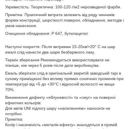
Укривистість: Теоретична: 100-120 г/м2 нерозведеної фарби.
Примітка: Практичний витрата залежить від ряду чинників:
форми конструкції, шорсткості поверхні, обладнання, методів і
умов нанесення.
Очищення обладнання: Р 647, бутилацетат.
Наступні покриття: Після витримки 15-20хв/+20° С на шар
емалі слід нанести два шари безбарвного лаку.
Термін зберігання Рекомендується використовувати не
пізніше, ніж через 5 років після дати виробництва.
Емаль зберігати слід в оригінальній закритій заводській тарі в
сухому приміщенні без впливу прямих сонячних променів при
температурі від +5 до +30°С і відносній вологості не вище
70%.
Виникнення дефекту «яблуневості» та «смуг» на поверхні
ефектних кольорів:
Для квітів UNI підлогу шару «напиленням» наносити не
потрібно.
Примітка:
Колір і насиченість «металік-ефекту» знаходяться в прямій