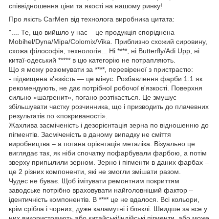
співвідношення ціни та якості на нашому ринку!
Про якість CarMen від технолога виробника цитата:
".... Те, що вийшло у нас – це продукція споріднена
Mobihel/Dyna/Mipa/Colomix/Vika. Приблизно схожий сировину,
схожа філософія, технологія... Ні ****, ні Butterfly/Adi Upp, ні
китаї-одеський ***** в цю категорію не потрапляють.
Що я можу резюмувати за ****, перевіреної з пристрастю:
- підвищена в'язкість — це мінус. Розбавлення фарби 1:1 як
рекомендують, не дає потрібної робочої в'язкості. Поверхня
сильно «шагренит», погано розтікається. Це змушує
збільшувати частку розчинника, що і призводить до плачевних
результатів по «покриваності».
Жахлива засміченість і дезорієнтація зерна по відношенню до
пігментів. Засміченість в даному випадку не сміття
виробництва – а погана орієнтація металіка. Візуально це
виглядає так, як ніби спочатку пофарбували фарбою, а потім
зверху припылили зерном. Зерно і пігменти в даних фарбах –
це 2 різних компоненти, які не змогли змішати разом.
Чудес не буває. Щоб імітувати ремонтним покриттям
заводське потрібно враховувати найголовніший фактор –
ідентичність компонентів. В **** це не вдалося. Всі кольори,
крім срібла і чорних, дуже каламутні і бляклі. Швидше за все у
них використовують або китайські/індійські пігменти, або може