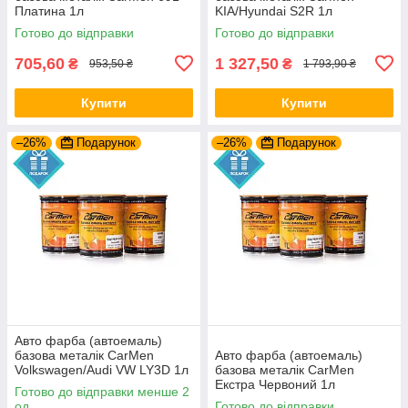
Платина 1л
KIA/Hyundai S2R 1л
Готово до відправки
Готово до відправки
705,60
1 327,50
₴
₴
953,50 ₴
1 793,90 ₴
Купити
Купити
–26%
Подарунок
–26%
Подарунок
Авто фарба (автоемаль)
базова металік CarMen
Авто фарба (автоемаль)
Volkswagen/Audi VW LY3D 1л
базова металік CarMen
Екстра Червоний 1л
Готово до відправки менше 2
од.
Готово до відправки