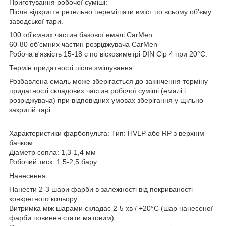
Приготування робочої суміші:
Після відкриття ретельно перемішати вміст по всьому об'єму
заводської тари.
100 об'ємних частин базової емалі CarMen.
60-80 об'ємних частин розріджувача CarMen
Робоча в'язкість 15-18 с по віскозиметрі DIN Сір 4 при 20°С.
Термін придатності після змішування:
Розбавлена емаль може зберігається до закінчення терміну
придатності складових частин робочої суміші (емалі і
розріджувача) при відповідних умовах зберігання у щільно
закритій тарі.
Характеристики фарбопульта: Тип: HVLP або RP з верхнім
бачком.
Діаметр сопла: 1,3-1,4 мм
Робочий тиск: 1,5-2,5 бару.
Нанесення:
Нанести 2-3 шари фарби в залежності від покриваності
конкретного кольору.
Витримка між шарами складає 2-5 хв / +20°С (шар нанесеної
фарби повинен стати матовим).