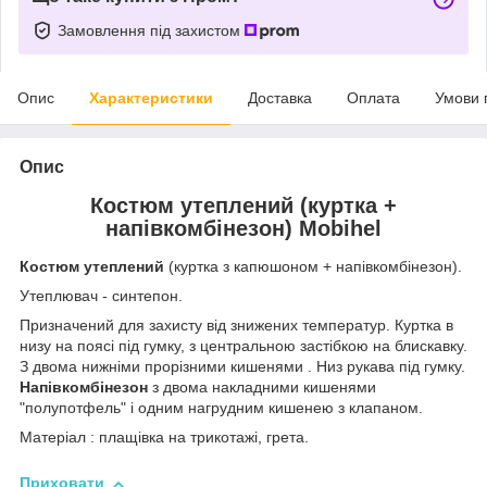
Замовлення під захистом
Опис
Характеристики
Доставка
Оплата
Умови 
Опис
Костюм утеплений (куртка +
напівкомбінезон) Mobihel
Костюм утеплений
(куртка з капюшоном + напівкомбінезон).
Утеплювач - синтепон.
Призначений для захисту від знижених температур. Куртка в
низу на поясі під гумку, з центральною застібкою на блискавку.
З двома нижніми прорізними кишенями . Низ рукава під гумку.
Напівкомбінезон
з двома накладними кишенями
"полупотфель" і одним нагрудним кишенею з клапаном.
Матеріал : плащівка на трикотажі, грета.
Приховати