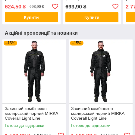
624,50
693,90
2 7
₴
₴
693,90 ₴
Купити
Купити
Акційні пропозиції та новинки
–15%
–15%
Захисний комбінезон
Захисний комбінезон
малярський чорний MIRKA
малярський чорний MIRKA
Coverall Light Line
Coverall Light Line
(8787020211) розмір M
(8787020211) розмір L
Готово до відправки
Готово до відправки