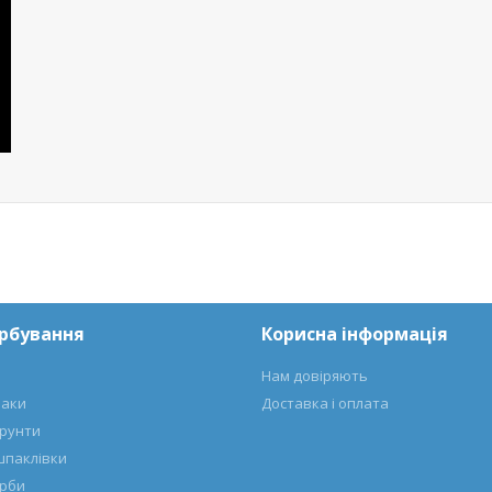
арбування
Корисна інформація
Нам довіряють
лаки
Доставка і оплата
ґрунти
шпаклівки
арби