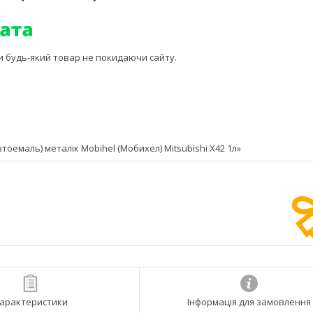
ти будь-який товар не покидаючи сайту.
емаль) металік Mobihel (Мобихел) Mitsubishi X42 1л»
арактеристики
Інформація для замовлення