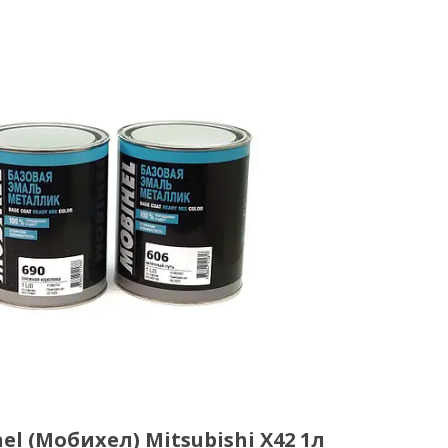
l (Мобихел) Mitsubishi X42 1л