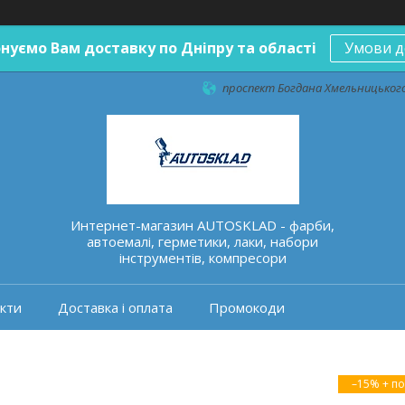
нуємо Вам доставку по Дніпру та області
Умови д
проспект Богдана Хмельницького 
Интернет-магазин AUTOSKLAD - фарби,
автоемалі, герметики, лаки, набори
інструментів, компресори
кти
Доставка і оплата
Промокоди
–15%