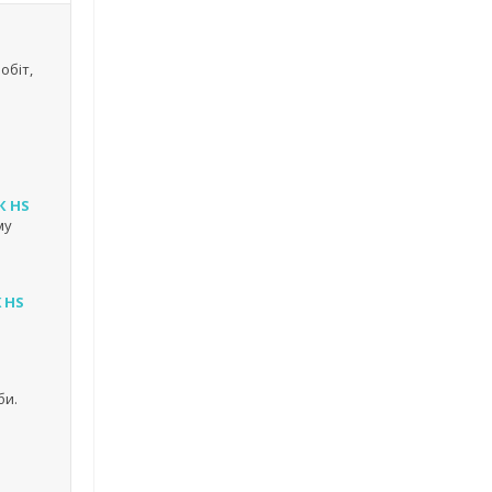
обіт,
К HS
му
K HS
би.