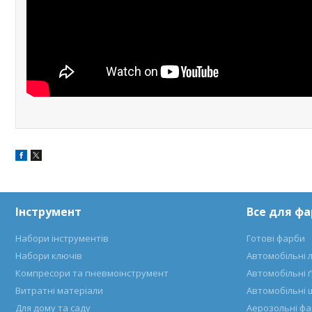
Інструмент
Все для ф
Набори інструментів
Готові фарби
Набори ключів
Автомобільні 
Компресори та пневмоінструмент
Автомобільні 
Витратні матеріали
Автомобільні 
Для дому та саду
Аерозольні ф