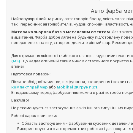
Авто фарба мет
Найпопулярніший на ринку автотоварів бренд, якість якого під
так і пересічних автолюбителів. Чудові споживчі властивості, 
Матова кольорова база з металевим ефектом
. Для таког
вицвітання. Фарба добре лягає на будь-яку підготовлену повер
поверхневого натягу, створює ідеально рівний шар. Рекоменд
Для отримання якісного і глибокого глянцю з чудовими власт
(MS)
. Що надає освіченій таким чином остаточного покриттю нео
впливі.
Підготовка поверхні:
Після необхідної зачистки, шліфування, знежирення і покритт
компактпраймер
або
Mobihel 2K грунт 3:1
.
В подальшому перед фарбуванням можна в разі потреби покри
Важливо!
Не рекомендується застосування лаків іншого типу і інших виро
Робочі характеристики:
Область застосування – фарбування кузовних деталей легк
Використовується в авторемонтних роботах і для покриття 