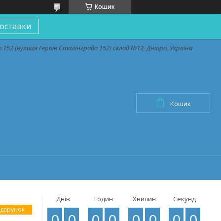
Кошик
оставки
152 (вулиця Героїв Сталінграда 152) склад №12, Дніпро, Україна
Кошик
Днів
Годин
Хвилин
Секунд
0
0
0
0
0
0
0
0