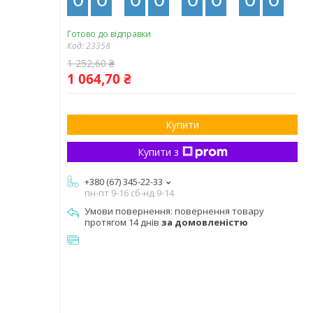
Готово до відправки
Код:
23358
1 252,60 ₴
1 064,70 ₴
Купити
Купити з
+380 (67) 345-22-33
пн-пт 9-16 сб-нд 9-14
повернення товару
протягом 14 днів
за домовленістю