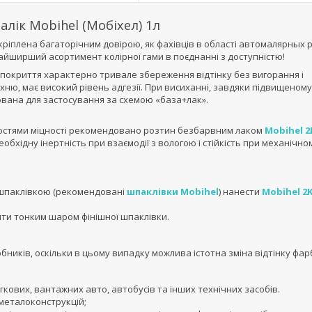
алік Mobihel (Мобіхел) 1л
кріплена багаторічним довірою, як фахівців в області автомалярных р
найширший асортимент колірної гами в поєднанні з доступністю!
о покриття характерно тривале збереження відтінку без вигорання і
хню, має високий рівень адгезії. При висиханні, завдяки підвищеному
ована для застосування за схемою «база+лак».
ивостями міцності рекомендовано розтин безбарвним лаком
Mobihel 2
бхідну інертність при взаємодії з вологою і стійкість при механічно
я шпаклівкою (рекомендовані
шпаклівки Mobihel
) нанести
Mobihel 2
ти тонким шаром фінішної шпаклівки.
бників, оскільки в цьому випадку можлива істотна зміна відтінку фар
ових, вантажних авто, автобусів та інших технічних засобів.
металоконструкцій;