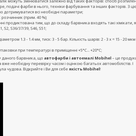
еталік можуть змінюватися залежно від таких факторів: спосіб розпиле
е, подачі фарби в нього, техніки фарбування та інших факторів. З ціє
о дотримуватися всі необхідні параметри;
к розчинник (прим. 40 %);
і продиктована тим, що до складу барвника входять такі хімікати, 
 S2, S36/37/39, S46, S51;
ром 1.3 - 1.4 мм, тиск: 3 - 5 бар. Кількість шарів: 2 - 3 x = 15 - 20 мкм
упаковки при температурі в приміщенні +5°C... +20°C;
у даного барвника, що
автофарби і автоемалі Mobihel
– це продук
 вже необхідну перевірку часом і оцінкою багатьох автомобілістів. І
ула чудова. Відкрийте і Ви для себе
якість Mobihel
!