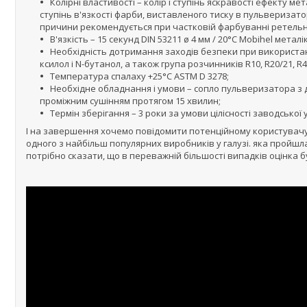
Колірні властивості – колір і ступінь яскравості ефекту м
ступінь в'язкості фарби, виставленого тиску в пульверизатор
причини рекомендується при частковій фарбуванні ретельн
В'язкість – 15 секунд DIN 53211 ø 4 мм / 20°С Mobihel металі
Необхідність дотримання заходів безпеки при використанн
ксилол і N-бутанол, а також група розчинників R10, R20/21, R41,
Температура спалаху +25°C ASTM D 3278;
Необхідне обладнання і умови – сопло пульверизатора з діамет
проміжним сушінням протягом 15 хвилин;
Термін зберігання – 3 роки за умови цілісності заводської 
І на завершення хочемо повідомити потенційному користувач
одного з найбільш популярних виробників у галузі. яка пройшла
потрібно сказати, що в переважній більшості випадків оцінка б