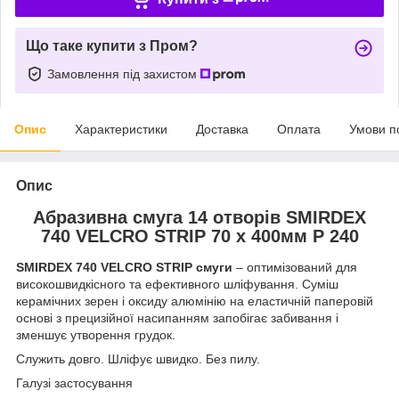
Що таке купити з Пром?
Замовлення під захистом
Опис
Характеристики
Доставка
Оплата
Умови п
Опис
Абразивна смуга 14 отворів SMIRDEX
740 VELCRO STRIP 70 x 400мм P 240
SMIRDEX 740 VELCRO STRIP смуги
– оптимізований для
високошвидкісного та ефективного шліфування. Суміш
керамічних зерен і оксиду алюмінію на еластичній паперовій
основі з прецизійної насипанням запобігає забивання і
зменшує утворення грудок.
Служить довго. Шліфує швидко. Без пилу.
Галузі застосування