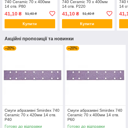
740 Ceramic 70 x 400мм
740 Ceramic 70 x 400мм
740 
14 отв. P80
14 отв. P220
14 о
41,10
41,10
41,
₴
₴
51,40 ₴
51,40 ₴
Купити
Купити
Акційні пропозиції та новинки
–20%
–20%
Смуги абразивні Smirdex 740
Смуги абразивні Smirdex 740
Ceramic 70 x 420мм 14 отв.
Ceramic 70 x 400мм 14 отв.
P40
Р60
Готово до відправки
Готово до відправки