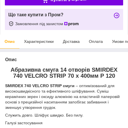
Що таке купити з Пром?
Замовлення під захистом
Опис
Характеристики
Доставка
Оплата
Умови п
Опис
Абразивна смуга 14 отворів SMIRDEX
740 VELCRO STRIP 70 x 400мм P 120
SMIRDEX 740 VELCRO STRIP смуги
– оптимізований для
високошвидкісного та ефективного шліфування. Суміш
керамічних зерен і оксиду алюмінію на еластичній паперовій
основі з прецизійної насипанням запобігає забивання і
зменшує утворення грудок.
Служить довго. Шліфує швидко. Без пилу.
Галузі застосування