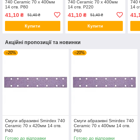
740 Ceramic 70 x 400мм
740 Ceramic 70 x 400мм
740 
14 отв. P80
14 отв. P220
14 о
41,10
41,10
41,
₴
₴
51,40 ₴
51,40 ₴
Купити
Купити
Акційні пропозиції та новинки
–20%
–20%
Смуги абразивні Smirdex 740
Смуги абразивні Smirdex 740
Ceramic 70 x 420мм 14 отв.
Ceramic 70 x 400мм 14 отв.
P40
Р60
Готово до відправки
Готово до відправки