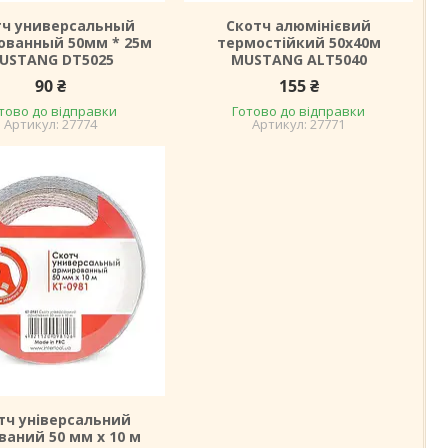
тч универсальный
Скотч алюмінієвий
ованный 50мм * 25м
термостійкий 50х40м
USTANG DT5025
MUSTANG ALT5040
90 ₴
155 ₴
тово до відправки
Готово до відправки
27774
27771
тч універсальний
ваний 50 мм х 10 м