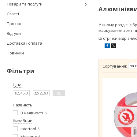
Товари та послуги
Алюмінієви
Статті
Про нас
У цьому розділі зіб
маркування зон під
Відгуки
Ці стрічки відрізн
Доставка і оплата
Новинки
Фільтри
Ціна
Наявність
В наявності
6
Виробник
Intertool
5
Mustang
6