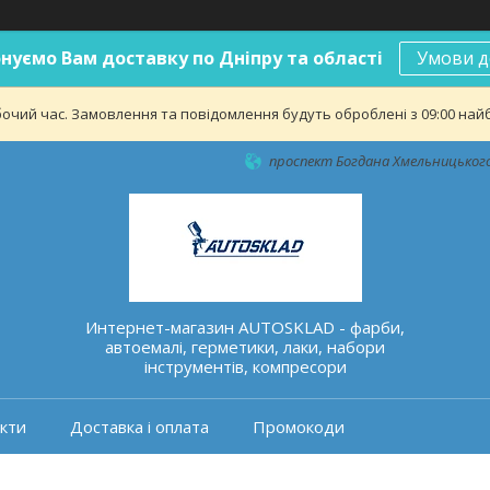
нуємо Вам доставку по Дніпру та області
Умови д
бочий час. Замовлення та повідомлення будуть оброблені з 09:00 найб
проспект Богдана Хмельницького 
Интернет-магазин AUTOSKLAD - фарби,
автоемалі, герметики, лаки, набори
інструментів, компресори
кти
Доставка і оплата
Промокоди