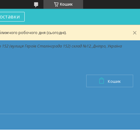
Кошик
оставки
лижчого робочого дня (сьогодні).
152 (вулиця Героїв Сталінграда 152) склад №12, Дніпро, Україна
Кошик