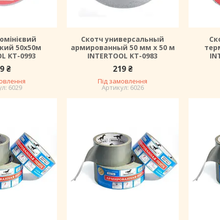
юмінієвий
Скотч универсальный
Ск
кий 50х50м
армированный 50 мм х 50 м
тер
L KT-0993
INTERTOOL KT-0983
IN
9 ₴
219 ₴
мовлення
Під замовлення
6029
6026