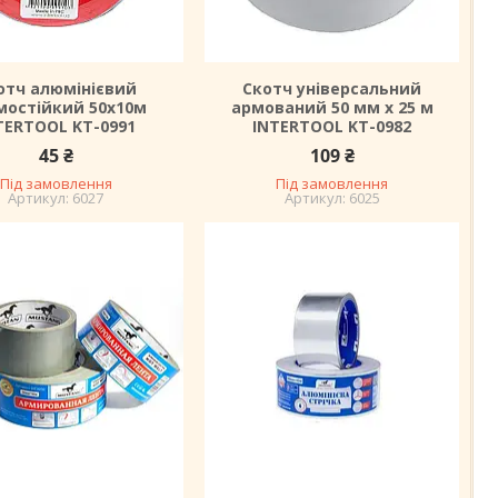
отч алюмінієвий
Скотч універсальний
мостійкий 50х10м
армований 50 мм х 25 м
TERTOOL KT-0991
INTERTOOL KT-0982
45 ₴
109 ₴
Під замовлення
Під замовлення
6027
6025