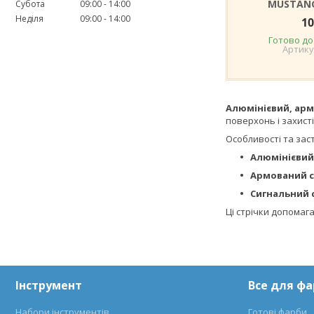
MUSTANG
Субота
09:00
14:00
Неділя
09:00
14:00
10
Готово до
Алюмінієвий, арм
поверхонь і захисті 
Особливості та зас
Алюмінієвий
Армований 
Сигнальний 
Ці стрічки допомага
Інструмент
Все для ф
Набори інструментів
Готові фарби