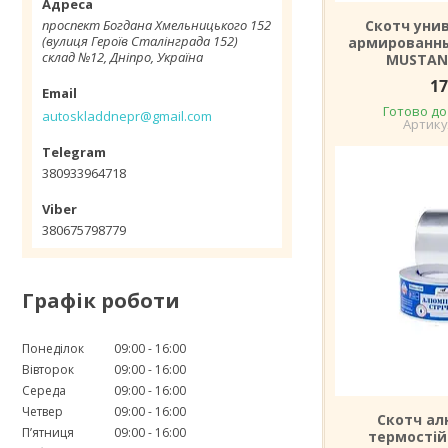
проспект Богдана Хмельницького 152
Скотч уни
(вулиця Героїв Сталінграда 152)
армированны
склад №12, Дніпро, Україна
MUSTAN
17
Готово до
autoskladdnepr@gmail.com
380933964718
380675798779
Графік роботи
Понеділок
09:00
16:00
Вівторок
09:00
16:00
Середа
09:00
16:00
Четвер
09:00
16:00
Скотч ал
Пʼятниця
09:00
16:00
термостій