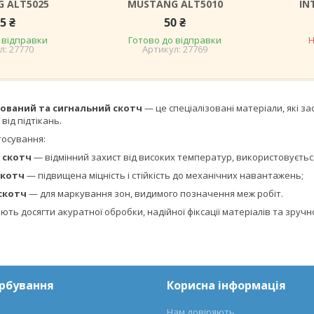
 ALT5025
MUSTANG ALT5010
IN
5 ₴
50 ₴
 відправки
Готово до відправки
Н
27770
27769
ований та сигнальний скотч
— це спеціалізовані матеріали, які з
від підтікань.
тосування:
 скотч
— відмінний захист від високих температур, використовується
скотч
— підвищена міцність і стійкість до механічних навантажень;
скотч
— для маркування зон, видимого позначення меж робіт.
ють досягти акуратної обробки, надійної фіксації матеріалів та зручн
арбування
Корисна інформація
Нам довіряють