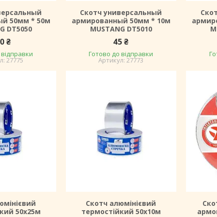
версальный
Скотч универсальный
Ско
й 50мм * 50м
армированный 50мм * 10м
армир
G DT5050
MUSTANG DT5010
M
0 ₴
45 ₴
 відправки
Готово до відправки
Го
27775
27773
юмінієвий
Скотч алюмінієвий
Ско
кий 50х25м
термостійкий 50х10м
армо