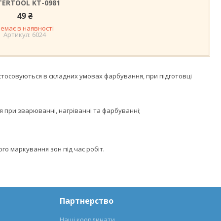
TERTOOL KT-0981
49 ₴
емає в наявності
6024
астосовуються в складних умовах фарбування, при підготовці
 при зварюванні, нагріванні та фарбуванні;
ого маркування зон під час робіт.
Партнерство
Наші координати