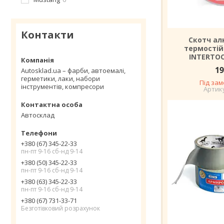
Контакти
Скотч ал
термостій
INTERTOO
19
Autosklad.ua – фарби, автоемалі,
герметики, лаки, набори
Під за
інструментів, компресори
Автосклад
+380 (67) 345-22-33
пн-пт 9-16 сб-нд 9-14
+380 (50) 345-22-33
пн-пт 9-16 сб-нд 9-14
+380 (63) 345-22-33
пн-пт 9-16 сб-нд 9-14
+380 (67) 731-33-71
Безготівковий розрахунок