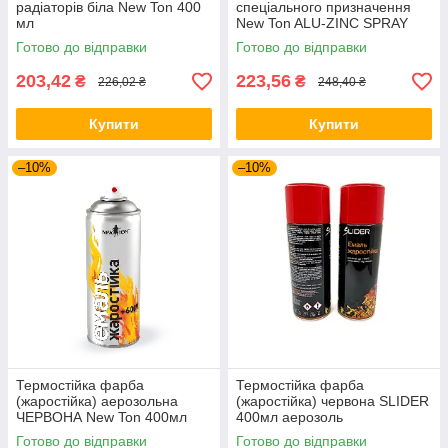
радіаторів біла New Ton 400
спеціального призначення
мл
New Ton ALU-ZINC SPRAY
400мл
Готово до відправки
Готово до відправки
203,42
223,56
₴
₴
226,02 ₴
248,40 ₴
Купити
Купити
–10%
–10%
Термостійка фарба
Термостійка фарба
(жаростійка) аерозольна
(жаростійка) червона SLIDER
ЧЕРВОНА New Ton 400мл
400мл аерозоль
Готово до відправки
Готово до відправки