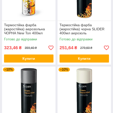
Термостійка фарба
Термостійка фарба
(жаростійка) аерозольна
(жаростійка) чорна SLIDER
ЧОРНА New Ton 400мл
400мл аерозоль
Готово до відправки
Готово до відправки
323,46
251,64
₴
₴
359,40 ₴
279,60 ₴
Купити
Купити
–10%
–10%