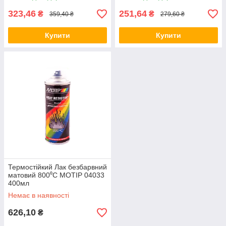
323,46
251,64
₴
₴
359,40 ₴
279,60 ₴
Купити
Купити
Термостійкий Лак безбарвний
матовий 800⁰С MOTIP 04033
400мл
Немає в наявності
626,10
₴