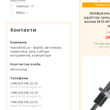
Залишило
Intertool
28
Mirka
1
Шліфуваль
адаптер грин
валом M10-М1
Контакти
34
29
Готово до
Autosklad.ua – фарби, автоемалі,
герметики, лаки, набори
інструментів, компресори
Автосклад
+380 (67) 345-22-33
пн-пт 9-16 сб-нд 9-14
+380 (50) 345-22-33
пн-пт 9-16 сб-нд 9-14
+380 (63) 345-22-33
пн-пт 9-16 сб-нд 9-14