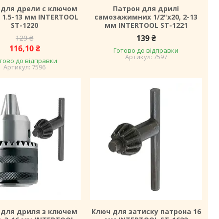
 для дрели с ключом
Патрон для дрилі
0, 1.5-13 мм INTERTOOL
самозажимних 1/2"x20, 2-13
ST-1220
мм INTERTOOL ST-1221
139 ₴
129 ₴
116,10 ₴
Готово до відправки
7597
тово до відправки
7596
 для дриля з ключем
Ключ для затиску патрона 16