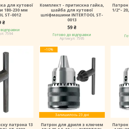
ка для кутової
Комплект - притискна гайка,
Патрон
 180-230 мм
шайба для кутової
1/2"- 2
L ST-0012
шліфмашини INTERTOOL ST-
0013
9 ₴
59 ₴
 відправки
7594
Готово до відправки
Го
7595
–10%
Залишилось 23 дні
ску патрона 13
Патрон для дриля з ключем
Патрон