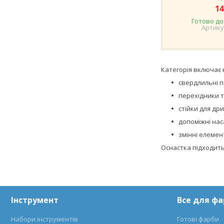
14
Готово до
Категорія включає 
свердлильні 
перехідники 
стійки для дри
допоміжні на
змінні елемен
Оснастка підходить
Інструмент
Все для ф
Набори інструментів
Готові фарби