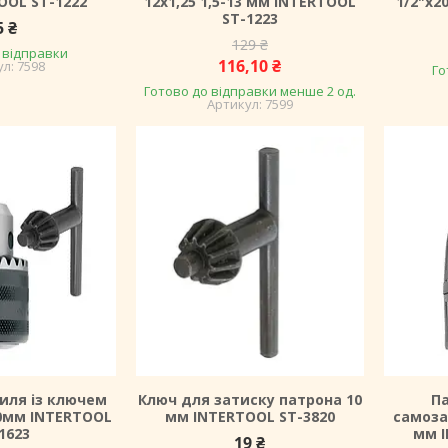
OOL ST-1222
12x1,25 1,5-13 мм INTERTOOL
1/2"x2
ST-1223
5 ₴
129 ₴
 відправки
116,10 ₴
7598
Го
Готово до відправки менше 2 од.
7599
иля із ключем
Ключ для затиску патрона 10
Па
6.0мм INTERTOOL
мм INTERTOOL ST-3820
самоза
1623
мм I
19 ₴