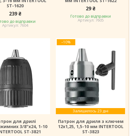
0, 3-16 мм INTERTOOL
мм INTERTOOL ST-1622
ST-1620
29 ₴
239 ₴
Готово до відправки
7605
тово до відправки
7604
–10%
Залишилось 23 дні
трон для дрилі
Патрон для дриля з ключем
жимних 3/8"x24, 1-10
12x1,25, 1,5-10 мм INTERTOOL
NTERTOOL ST-3821
ST-3823