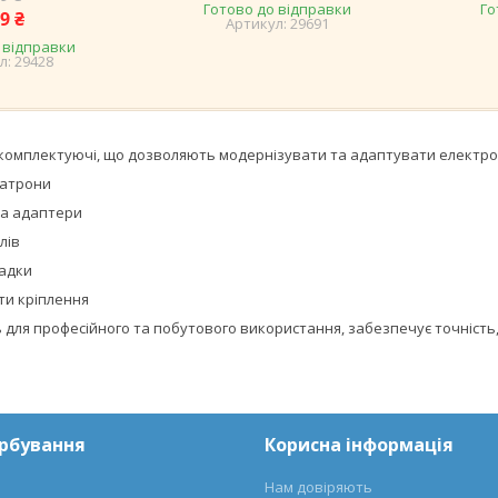
Готово до відправки
Го
9 ₴
29691
 відправки
29428
комплектуючі, що дозволяють модернізувати та адаптувати електроін
патрони
та адаптери
лів
садки
ти кріплення
 для професійного та побутового використання, забезпечує точність,
арбування
Корисна інформація
Нам довіряють