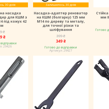
сь 30 днів
Залишилось 30 днів
на насадка
Насадка-адаптер реноватор
Стійка
дер для КШМ з
на КШМ (болгарку) 125 мм
мм I
4 під кожух 42
M14 по дереву та металу,
мм
для точної різки та
шліфування
Готово д
9 ₴
399 ₴
9 ₴
349 ₴
 відправки
29426
Готово до відправки
29427