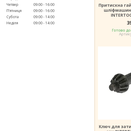
Четвер
09:00
16:00
Притискна гай
шліфмашини
Пʼятниця
09:00
16:00
INTERTOO
Субота
09:00
14:00
3
Неділя
09:00
14:00
Готово до
Ключ для зати