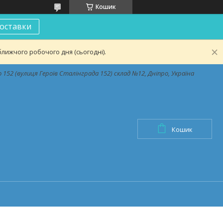
Кошик
оставки
лижчого робочого дня (сьогодні).
152 (вулиця Героїв Сталінграда 152) склад №12, Дніпро, Україна
Кошик