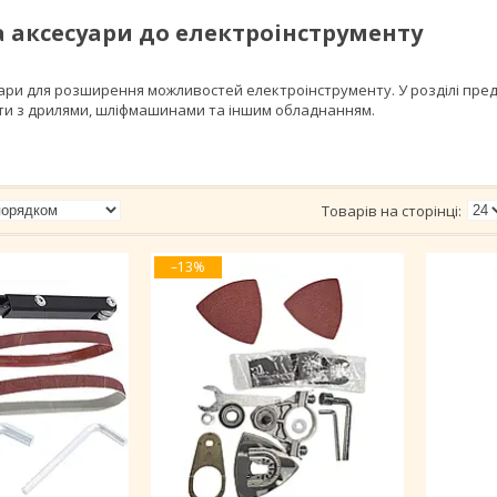
а аксесуари до електроінструменту
ари для розширення можливостей електроінструменту. У розділі предс
ти з дрилями, шліфмашинами та іншим обладнанням.
–13%