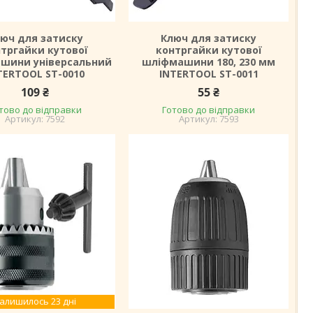
юч для затиску
Ключ для затиску
тргайки кутової
контргайки кутової
шини універсальний
шліфмашини 180, 230 мм
TERTOOL ST-0010
INTERTOOL ST-0011
109 ₴
55 ₴
тово до відправки
Готово до відправки
7592
7593
алишилось 23 дні