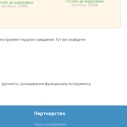
Готово до відправки
тово до відправки
23568
29690
струмент під різні завдання. Тут ви знайдете:
 зручність і розширення функціоналу інструменту.
Партнерство
Наші координати