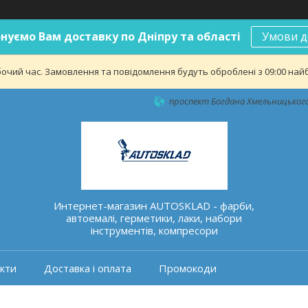
нуємо Вам доставку по Дніпру та області
Умови д
бочий час. Замовлення та повідомлення будуть оброблені з 09:00 найб
проспект Богдана Хмельницького 
Интернет-магазин AUTOSKLAD - фарби,
автоемалі, герметики, лаки, набори
інструментів, компресори
кти
Доставка і оплата
Промокоди