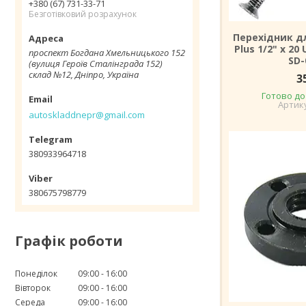
+380 (67) 731-33-71
Безготівковий розрахунок
Перехідник д
Plus 1/2" x 2
проспект Богдана Хмельницького 152
SD-
(вулиця Героїв Сталінграда 152)
склад №12, Дніпро, Україна
3
Готово до
autoskladdnepr@gmail.com
380933964718
380675798779
Графік роботи
Понеділок
09:00
16:00
Вівторок
09:00
16:00
Середа
09:00
16:00