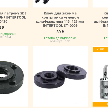
ля патрону SDS
Ключ для зажима
Кл
0 UNF INTERTOOL
контргайки угловой
кон
0430
шлифмашины 115, 125 мм
шліфма
INTERTOOL ST-0009
IN
5 ₴
39 ₴
 відправки
7054
Готово до відправки
Го
7591
–10%
З