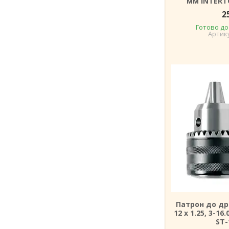
мм INTERT
2
Готово до
Патрон до др
12 x 1.25, 3-1
ST-