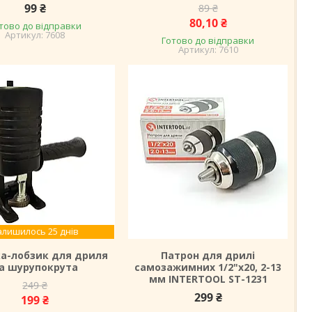
99 ₴
89 ₴
80,10 ₴
тово до відправки
7608
Готово до відправки
7610
алишилось 25 днів
а-лобзик для дриля
Патрон для дрилі
а шурупокрута
самозажимних 1/2"x20, 2-13
мм INTERTOOL ST-1231
249 ₴
299 ₴
199 ₴