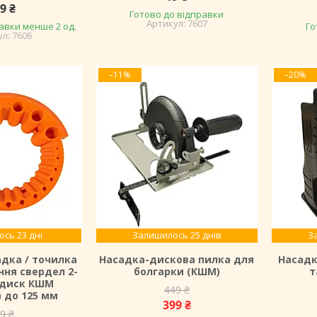
9 ₴
Готово до відправки
7607
авки менше 2 од.
Го
7606
–11%
–20%
сь 23 дні
Залишилось 25 днів
З
адка / точилка
Насадка-дискова пилка для
Насадк
ння свердел 2-
болгарки (КШМ)
т
 диск КШМ
449 ₴
) до 125 мм
399 ₴
9 ₴