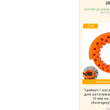
20
Готово до відпр
–25%
Залишило
Тримач / нас
для заточува
13 мм на
(болгарку
19