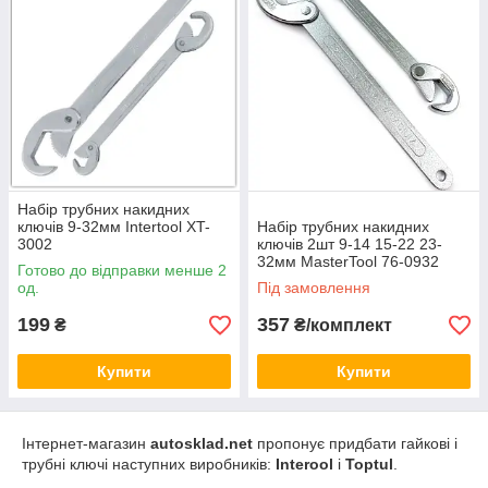
Набір трубних накидних
ключів 9-32мм Intertool XT-
Набір трубних накидних
3002
ключів 2шт 9-14 15-22 23-
32мм MasterTool 76-0932
Готово до відправки менше 2
од.
Під замовлення
199
357
₴
₴/комплект
Купити
Купити
Інтернет-магазин
autosklad.net
пропонує придбати гайкові і
трубні ключі наступних виробників:
Interool
і
Toptul
.