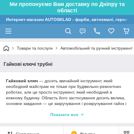
Ми пропонуємо Вам доставку по Дніпру та
області
Интернет-магазин AUTOSKLAD - фарби, автоемалі, герметик
Товари та послуги
Автомобільний та ручний інструмент (
Гайкові ключі трубні
Гайковий ключ
— досить звичайний інструмент, який
необхідний майстрам не тільки при будівельно-ремонтних
роботах, але це просто інструмент, який необхідний в
кожному будинку. Область його застосування досить велика,
основне завдання ― це закручування і розкручування гайок і
болтів. Дуже багато варіацій даного виду
ручного інструменту
Показати все
представлено в нашому інтернет-магазині autosklad.net.
Виробники, інструменти яких можна купити у нас,
передбачили багато нюансів, для того, щоб робота
Сортування
0
Фільтри