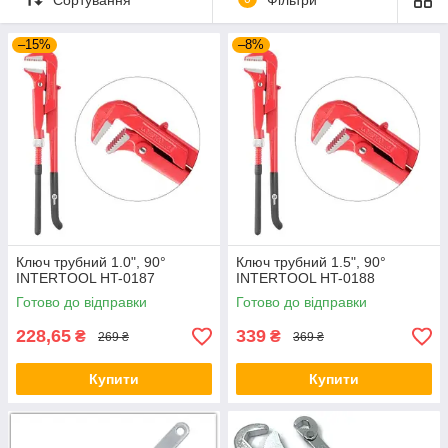
відбувалася найкомфортнішим чином. Продумані ергономічні
ручки з гумовими покриттями полегшити роботу з
інструментом, а завдяки зносостійкості матеріалів, дані
–15%
–8%
моделі будуть вам служить довгий термін.
Трубні гайкові
ключі
призначені для ремонту водопровідних мереж та
прокладання нових.
Ключ трубний 1.0", 90°
Ключ трубний 1.5", 90°
INTERTOOL HT-0187
INTERTOOL HT-0188
Готово до відправки
Готово до відправки
228,65
339
₴
₴
269 ₴
369 ₴
Купити
Купити