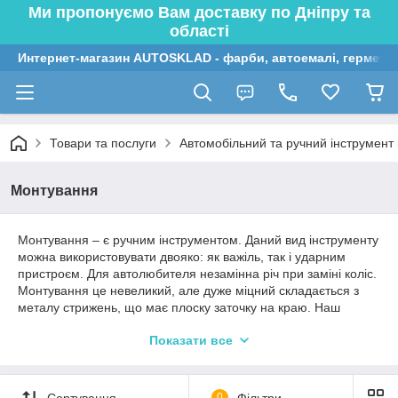
Ми пропонуємо Вам доставку по Дніпру та
області
Интернет-магазин AUTOSKLAD - фарби, автоемалі, герметик
Товари та послуги
Автомобільний та ручний інструмент (
Монтування
Монтування – є ручним інструментом. Даний вид інструменту
можна використовувати двояко: як важіль, так і ударним
пристроєм. Для автолюбителя незамінна річ при заміні коліс.
Монтування це невеликий, але дуже міцний складається з
металу стрижень, що має плоску заточку на краю. Наш
інтернет магазин пропонує величезний вибір інструменту для
Показати все
ремонту і догляду за автомобілем.
Звертайтесь за вказаними телефонами на сайті. Вам завжди
підкажуть і допоможуть з вибором.
Сортування
0
Фільтри