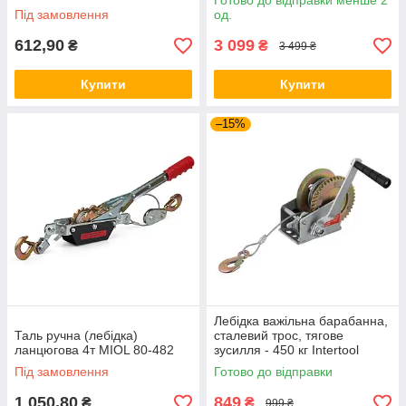
Готово до відправки менше 2
Під замовлення
од.
612,90
3 099
₴
₴
3 499 ₴
Купити
Купити
–15%
Лебідка важільна барабанна,
Таль ручна (лебідка)
сталевий трос, тягове
ланцюгова 4т MIOL 80-482
зусилля - 450 кг Intertool
GT1454
Під замовлення
Готово до відправки
1 050,80
849
₴
₴
999 ₴