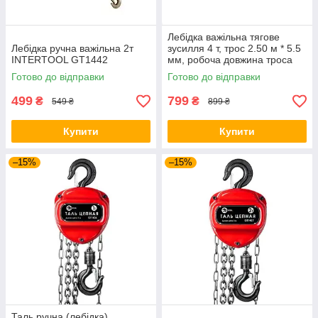
Лебідка важільна тягове
Лебідка ручна важільна 2т
зусилля 4 т, трос 2.50 м * 5.5
INTERTOOL GT1442
мм, робоча довжина троса
1.20 м INTERTOOL GT1444
Готово до відправки
Готово до відправки
499
799
₴
₴
549 ₴
899 ₴
Купити
Купити
–15%
–15%
Таль ручна (лебідка)