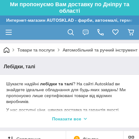
Ми пропонуємо Вам доставку по Дніпру та
області
Интернет-магазин AUTOSKLAD - фарби, автоемалі, герметик
Товари та послуги
Автомобільний та ручний інструмент (
Лебідки, талі
Шукаєте надійні
лебідки та талі
? На сайті Autosklad ви
знайдете ідеальне обладнання для будь-яких завдань! Ми
пропонуємо лише сертифіковані товари від відомих
виробників.
У нас доступні ціни, швидка доставка та гарантія якості.
Знайдіть своє рішення для вантажопідіймальності та
Показати все
забезпечте безпеку на роботі. Купуйте у нас і працюйте з
комфортом!
Сортування
0
Фільтри