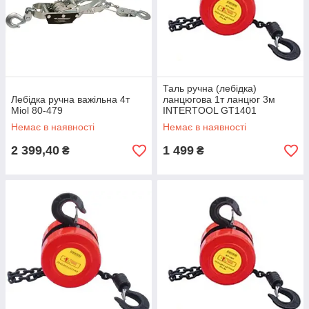
Таль ручна (лебідка)
Лебідка ручна важільна 4т
ланцюгова 1т ланцюг 3м
Miol 80-479
INTERTOOL GT1401
Немає в наявності
Немає в наявності
2 399,40
1 499
₴
₴