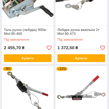
Таль ручна (лебідка) 900кг
Лебідка ручна важільна 2т
Miol 80-460
Miol 80-473
Під замовлення
Під замовлення
2 455,70
1 372,50
₴
₴
Купити
Купити
–9%
–11%