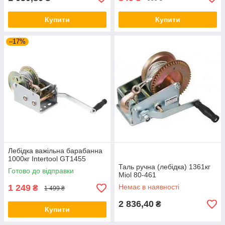
Купити
Купити
–17%
Лебідка важільна барабанна
1000кг Intertool GT1455
Таль ручна (лебідка) 1361кг
Готово до відправки
Miol 80-461
1 249
Немає в наявності
₴
1 499 ₴
2 836,40
₴
Купити