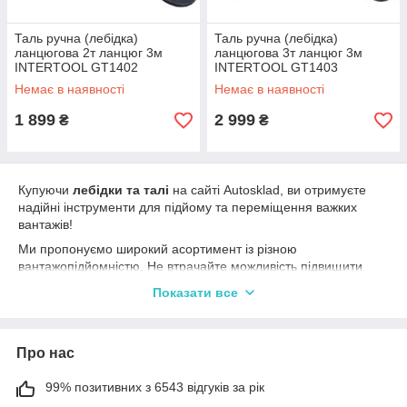
Таль ручна (лебідка)
Таль ручна (лебідка)
ланцюгова 2т ланцюг 3м
ланцюгова 3т ланцюг 3м
INTERTOOL GT1402
INTERTOOL GT1403
Немає в наявності
Немає в наявності
1 899
2 999
₴
₴
Купуючи
лебідки та талі
на сайті Autosklad, ви отримуєте
надійні інструменти для підйому та переміщення важких
вантажів!
Ми пропонуємо широкий асортимент із різною
вантажопідйомністю. Не втрачайте можливість підвищити
ефективність роботи та забезпечити безпеку на робочому
Показати все
місці. Замовляйте якісний інструмент (наприклад, бренди
MIOL, INTERTOOL), який задовольнить ваші потреби!
Про нас
99% позитивних з 6543 відгуків за рік