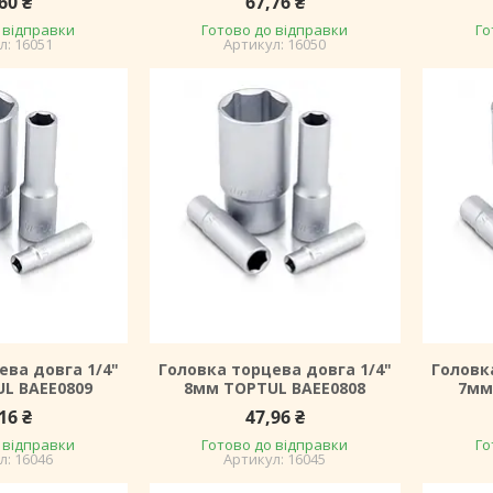
60 ₴
67,76 ₴
 відправки
Готово до відправки
Го
16051
16050
ева довга 1/4"
Головка торцева довга 1/4"
Головк
L BAEE0809
8мм TOPTUL BAEE0808
7мм
16 ₴
47,96 ₴
 відправки
Готово до відправки
Го
16046
16045