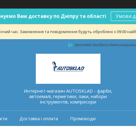
нуємо Вам доставку по Дніпру та області
Умови д
бочий час. Замовлення та повідомлення будуть оброблені з 09:00 найб
проспект Богдана Хмельницького 
Интернет-магазин AUTOSKLAD - фарби,
автоемалі, герметики, лаки, набори
інструментів, компресори
кти
Доставка і оплата
Промокоди