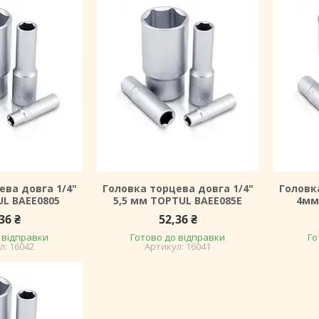
ева довга 1/4"
Головка торцева довга 1/4"
Головк
L BAEE0805
5,5 мм TOPTUL BAEE085E
4мм
36 ₴
52,36 ₴
 відправки
Готово до відправки
Го
16042
16041