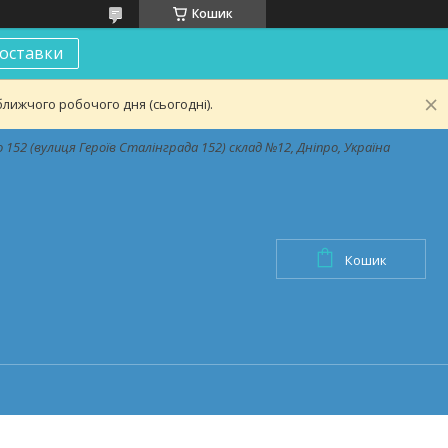
Кошик
оставки
лижчого робочого дня (сьогодні).
152 (вулиця Героїв Сталінграда 152) склад №12, Дніпро, Україна
Кошик