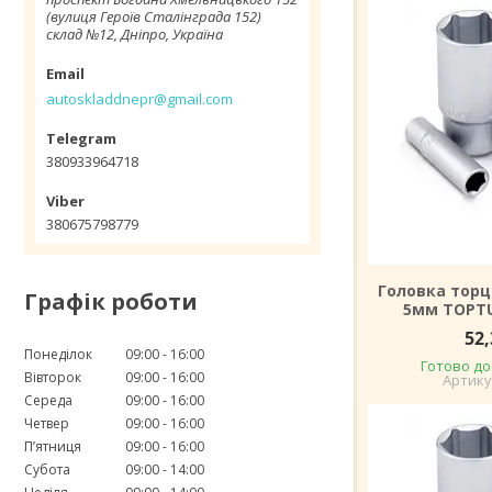
(вулиця Героїв Сталінграда 152)
склад №12, Дніпро, Україна
autoskladdnepr@gmail.com
380933964718
380675798779
Головка торц
Графік роботи
5мм TOPTU
52,
Понеділок
09:00
16:00
Готово до
Вівторок
09:00
16:00
Середа
09:00
16:00
Четвер
09:00
16:00
Пʼятниця
09:00
16:00
Субота
09:00
14:00