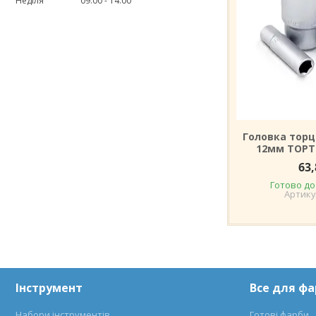
Неділя
09:00
14:00
Головка торц
12мм TOPT
63,
Готово до
Інструмент
Все для ф
Набори інструментів
Готові фарби