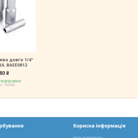
ева довга 1/4"
UL BAEE0812
80 ₴
 відправки
16049
арбування
Корисна інформація
Нам довіряють