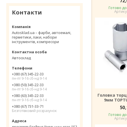
72,
Готово до
Контакти
Autosklad.ua – фарби, автоемалі,
герметики, лаки, набори
інструментів, компресори
Автосклад
+380 (67) 345-22-33
пн-пт 9-16 сб-нд 9-14
+380 (50) 345-22-33
пн-пт 9-16 сб-нд 9-14
Головка торц
+380 (63) 345-22-33
9мм TOPTU
пн-пт 9-16 сб-нд 9-14
+380 (67) 731-33-71
50,
Безготівковий розрахунок
Готово до
проспект Богдана Хмельницького 152