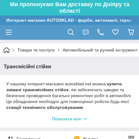
Ми пропонуємо Вам доставку по Дніпру та
області
Интернет-магазин AUTOSKLAD - фарби, автоемалі, герметик
Товари та послуги
Автомобільний та ручний інструмент (
Трансмісійні стійки
У нашому інтернет-магазині autosklad.net можна
купити
знімачі трансмісійних стійок
, які забезпечать швидке та
безпечне проведення багатьох ремонтних робіт в автомобілі.
Це обладнання необхідно для повноцінної роботи будь-якої
станції технічного обслуговування
.
Виробники такого спеціалізованого обладнання добре
Показати все
зарекомендували себе і широко представлені у багатьох
розділах нашого інтернет-магазину:
Torin
,
Intertool
,
Miol
.
Сортування
0
Фільтри