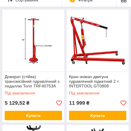
Домкрат (стійка)
Кран-знімач двигуна
трансмісійний гідравлічний з
гідравлічний підкатний 2 т
педаллю Torin TRF40753A
INTERTOOL GT0808
0,75 т 1360-2030mm
Під замовлення
Під замовлення
5 129,52
11 999
₴
₴
Купити
Купити