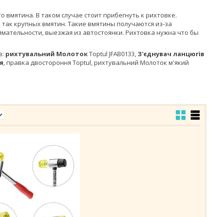
о вмятина. В таком случае стоит прибегнуть к рихтовке.
 так крупных вмятин. Такие вмятины получаются из-за
мательности, выезжая из автостоянки. Рихтовка нужна что бы
в:
рихтувальний Молоток
Toptul JFAB0133,
З'єднувач ланцюгів
я
, правка двостороння Toptul, рихтувальний Молоток м'який