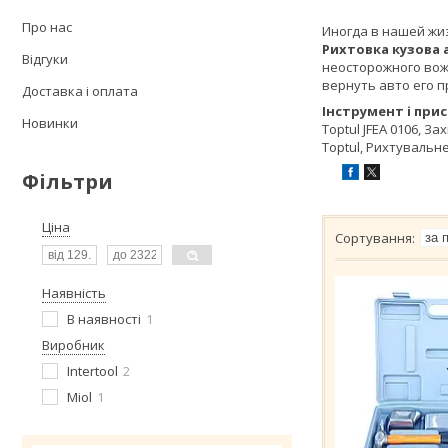
Про нас
Иногда в нашей жиз
Рихтовка кузова
Відгуки
неосторожного вож
вернуть авто его п
Доставка і оплата
Інструмент і при
Новинки
Toptul JFEA 0106, З
Toptul, Рихтувальне
Фільтри
Ціна
Наявність
В наявності
1
Виробник
Intertool
2
Miol
1