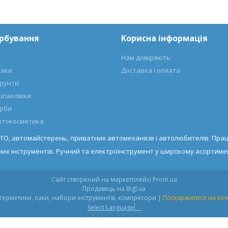
арбування
Корисна інформація
Нам довіряють
лаки
Доставка і оплата
ґрунти
шпаклівки
арби
автокосметика
ТО, автомайстерень, приватних автомеханіків і автолюбителів. Прац
их інструментів. Ручний та електроінструмент у широкому асортимен
Сайт створений на маркетплейсі
Prom.ua
Продавець на Bigl.ua
Autosklad.ua – фарби, автоемалі, герметики, лаки, набори інструментів, компресори |
Поскаржитися на кон
Select Language
▼