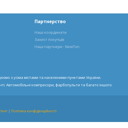
Партнерство
Наші координати
Захист покупців
Наші партнери - NewTon
юємо з усіма містами та населеними пунктами України.
ті. Автомобільні компресори, фарбопульти та багато іншого.
тент
|
Політика конфіденційності