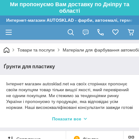
Ми пропонуємо Вам доставку по Дніпру та
області
Интернет-магазин AUTOSKLAD - фарби, автоемалі, герметик
Товари та послуги
Матеріали для фарбування автомобі
Ґрунти для пластику
Інтернет магазин autosklad.net на своїх сторінках пропонує
своїм покупцям товар тільки вищої якості, який перевірений
не одним покупцем. Ми стежимо за тенденціями ринку
України і пропонуємо ту продукцію, яка відповідає усім
нормам. Наші висококваліфіковані консультанти завжди готові
відповісти на будь-яке ваше запитання та допоможуть при
Показати все
виборі
ґрунту для пластику
.
Хорошим, найчастіше прийнято вважати швидкосохнучий
ґрунт на основі модифікованого алкіда. Оскільки він
Сортування
0
Фільтри