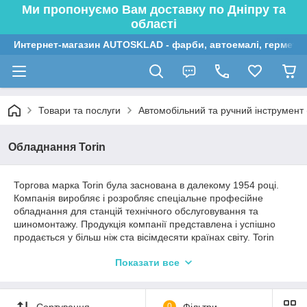
Ми пропонуємо Вам доставку по Дніпру та
області
Интернет-магазин AUTOSKLAD - фарби, автоемалі, герметик
Товари та послуги
Автомобільний та ручний інструмент (
Обладнання Torin
Торгова марка Torin була заснована в далекому 1954 році.
Компанія виробляє і розробляє спеціальне професійне
обладнання для станцій технічного обслуговування та
шиномонтажу. Продукція компанії представлена і успішно
продається у більш ніж ста вісімдесяти країнах світу. Torin
завоювала свою популярність не тільки серед малого
Показати все
безнесу у сфері обслуговування автомобілів, але також і
серед автомобільних гігантів, таких як Ford, General Motors і
Renault.
Сортування
0
Фільтри