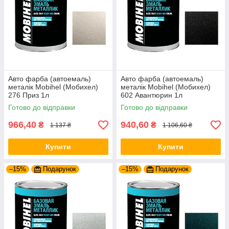
Авто фарба (автоемаль)
Авто фарба (автоемаль)
металік Mobihel (Мобихел)
металік Mobihel (Мобихел)
276 Приз 1л
602 Авантюрин 1л
Готово до відправки
Готово до відправки
966,40
940,60
₴
₴
1 137 ₴
1 106,60 ₴
Купити
Купити
–15%
Подарунок
–15%
Подарунок