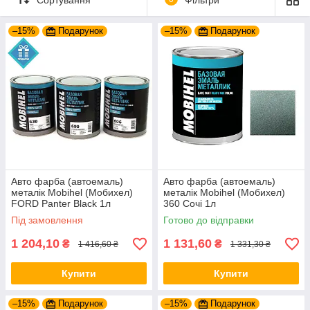
та довговічне покриття, стійке до впливу вологи,
ультрафіолету та механічних навантажень. Покриття зберігає
–15%
Подарунок
–15%
Подарунок
насиченість кольору, блиск і привабливий зовнішній вигляд
протягом тривалого часу.
Базова автоемаль Mobihel — це перевірена роками основа
для якісного фарбування автомобілів. Вона відзначається
високою покривною здатністю, стабільністю кольору та
чудовою сумісністю з сучасними лакофарбовими системами.
Коли тисячі майстрів щодня обирають один і той самий
бренд, це вже не реклама. Це довіра, перевірена практикою.
Авто фарба (автоемаль)
Авто фарба (автоемаль)
металік Mobihel (Мобихел)
металік Mobihel (Мобихел)
FORD Panter Black 1л
360 Сочі 1л
Під замовлення
Готово до відправки
1 204,10
1 131,60
₴
₴
1 416,60 ₴
1 331,30 ₴
Купити
Купити
–15%
Подарунок
–15%
Подарунок