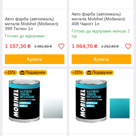
Авто фарба (автоемаль)
Авто фарба (автоемаль)
металік Mobihel (Мобихел)
металік Mobihel (Мобихел)
408 Чароїт 1л
399 Тютюн 1л
Готово до відправки менше 2
Готово до відправки
од.
1 157,30
1 064,70
₴
₴
1 361,60 ₴
1 252,60 ₴
Купити
Купити
–15%
Подарунок
–15%
Подарунок