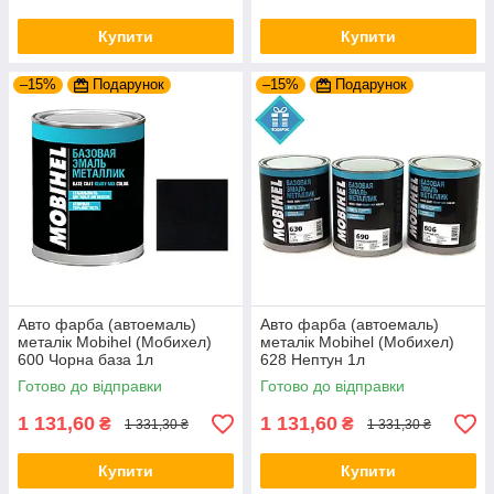
Купити
Купити
–15%
Подарунок
–15%
Подарунок
Авто фарба (автоемаль)
Авто фарба (автоемаль)
металік Mobihel (Мобихел)
металік Mobihel (Мобихел)
600 Чорна база 1л
628 Нептун 1л
Готово до відправки
Готово до відправки
1 131,60
1 131,60
₴
₴
1 331,30 ₴
1 331,30 ₴
Купити
Купити