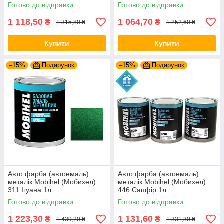
Готово до відправки
Готово до відправки
1 118,50
1 064,70
₴
₴
1 315,80 ₴
1 252,60 ₴
Купити
Купити
–15%
Подарунок
–15%
Подарунок
Авто фарба (автоемаль)
Авто фарба (автоемаль)
металік Mobihel (Мобихел)
металік Mobihel (Мобихел)
311 Ігуана 1л
446 Сапфір 1л
Готово до відправки
Готово до відправки
1 223,30
1 131,60
₴
₴
1 439,20 ₴
1 331,30 ₴