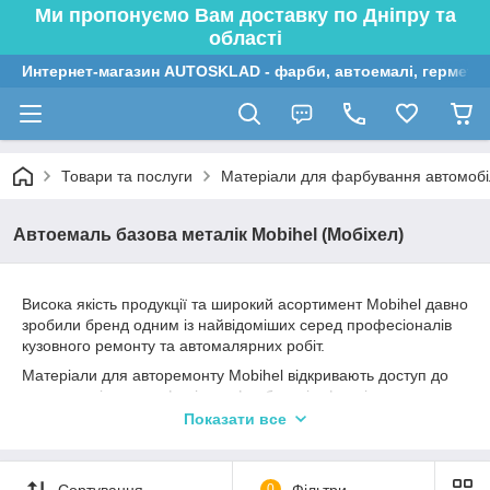
Ми пропонуємо Вам доставку по Дніпру та
області
Интернет-магазин AUTOSKLAD - фарби, автоемалі, герметик
Товари та послуги
Матеріали для фарбування автомобі
Автоемаль базова металік Mobihel (Мобіхел)
Висока якість продукції та широкий асортимент Mobihel давно
зробили бренд одним із найвідоміших серед професіоналів
кузовного ремонту та автомалярних робіт.
Матеріали для авторемонту Mobihel відкривають доступ до
сучасних рішень у сфері автофарб, лаків, ґрунтів та
допоміжних матеріалів. Продукція бренду успішно
Показати все
використовується як на професійних СТО, так і в приватних
майстернях.
Обираючи Mobihel, ви отримуєте надійний результат ремонту
Сортування
0
Фільтри