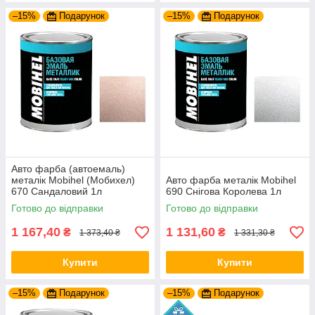
–15%
Подарунок
–15%
Подарунок
Авто фарба (автоемаль)
металік Mobihel (Мобихел)
Авто фарба металік Mobihel
670 Сандаловий 1л
690 Снігова Королева 1л
Готово до відправки
Готово до відправки
1 167,40
1 131,60
₴
₴
1 373,40 ₴
1 331,30 ₴
Купити
Купити
–15%
Подарунок
–15%
Подарунок