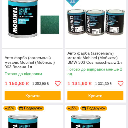
Авто фарба (автоемаль)
Авто фарба (автоемаль)
металік Mobihel (Мобихел)
металік Mobihel (Мобихел)
BMW 303 Cosmosschwarz 1л
963 Зелена 1л
Готово до відправки менше 2
Готово до відправки
од.
1 150,80
1 131,60
₴
₴
1 353,90 ₴
1 331,30 ₴
Купити
Купити
–15%
Подарунок
–15%
Подарунок