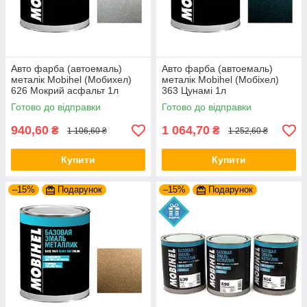
Авто фарба (автоемаль)
Авто фарба (автоемаль)
металік Mobihel (Мобихел)
металік Mobihel (Мобіхел)
626 Мокрий асфальт 1л
363 Цунамі 1л
Готово до відправки
Готово до відправки
940,60
1 064,70
₴
₴
1 106,60 ₴
1 252,60 ₴
Купити
Купити
–15%
Подарунок
–15%
Подарунок