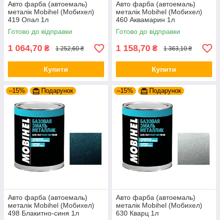
Авто фарба (автоемаль)
Авто фарба (автоемаль)
металік Mobihel (Мобихел)
металік Mobihel (Мобихел)
419 Опал 1л
460 Аквамарин 1л
Готово до відправки
Готово до відправки
1 064,70
1 158,70
₴
₴
1 252,60 ₴
1 363,10 ₴
Купити
Купити
–15%
Подарунок
–15%
Подарунок
Авто фарба (автоемаль)
Авто фарба (автоемаль)
металік Mobihel (Мобихел)
металік Mobihel (Мобихел)
498 Блакитно-синя 1л
630 Кварц 1л