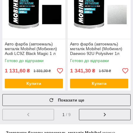
Авто фарба (автоемаль)
Авто фарба (автоемаль)
металік Mobihel (Мобихел)
металік Mobihel (Мобихел)
Audi LC9Z Black Magic 1 л
Daewoo 92U Polysilver 1л
Готово до відправки
Готово до відправки
1 131,60
1 341,30
₴
₴
1 331,30 ₴
1 578 ₴
Купити
Купити
Показати ще
1
/ 9
Замовити базову автоемаль металік Mobihel
можна