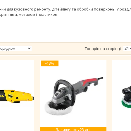
ки для кузовного ремонту, дітейлінгу та обробки поверхонь. У розділ
риттями, металом і пластиком.
–13%
Залишилось 23 дні