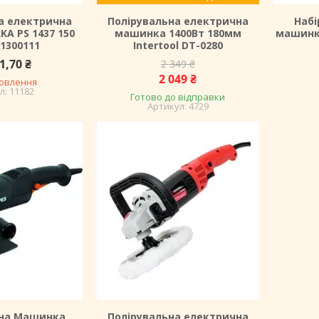
а електрична
Полірувальна електрична
Набі
A PS 1437 150
машинка 1400Вт 180мм
машинко
1300111
Intertool DT-0280
1,70 ₴
2 349 ₴
2 049 ₴
мовлення
11182
Готово до відправки
4729
ьна Машинка
Полірувальна електрична