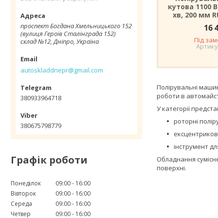
кутова 1100 В
хв, 200 мм 
проспект Богдана Хмельницького 152
16 
(вулиця Героїв Сталінграда 152)
Під за
склад №12, Дніпро, Україна
autoskladdnepr@gmail.com
Полірувальні машин
роботи в автомайст
380933964718
У категорії предста
роторні полі
380675798779
ексцентрикові
інструмент дл
Графік роботи
Обладнання сумісне
поверхні.
Понеділок
09:00
16:00
Вівторок
09:00
16:00
Середа
09:00
16:00
Четвер
09:00
16:00