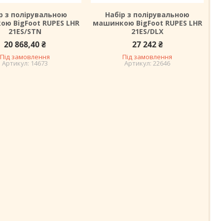
р з полірувальною
Набір з полірувальною
ю BigFoot RUPES LHR
машинкою BigFoot RUPES LHR
21ES/STN
21ES/DLX
20 868,40 ₴
27 242 ₴
Під замовлення
Під замовлення
14673
22646