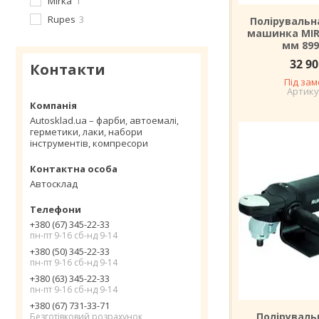
Mirka
1
Rupes
3
Полірувальн
машинка MIRK
мм 899
32 90
Контакти
Під за
Autosklad.ua – фарби, автоемалі,
герметики, лаки, набори
інструментів, компресори
Автосклад
+380 (67) 345-22-33
пн-пт 9-16 сб-нд 9-14
+380 (50) 345-22-33
пн-пт 9-16 сб-нд 9-14
+380 (63) 345-22-33
пн-пт 9-16 сб-нд 9-14
+380 (67) 731-33-71
Полірувал
Безготівковий розрахунок