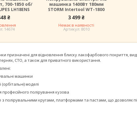
т, 700-1850 об/
машинка 1400Вт 180мм
RUPES LH18ENS
STORM Intertool WT-1800
448 ₴
3 499 ₴
мовлення
Немає в наявності
14674
8010
ки призначені для відновлення блиску лакофарбового покриття, видал
ернях, СТО, а також для приватного використання.
влені:
рувальні машинки
 (орбітальні) моделі
я професійного полірування кузова
 з полірувальними кругами, платформами та пастами, що дозволяє п