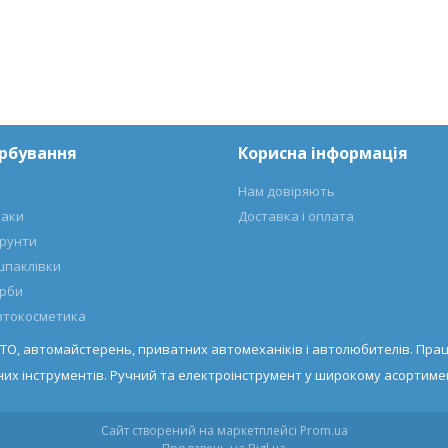
арбування
Корисна інформація
Нам довіряють
лаки
Доставка і оплата
ґрунти
шпаклівки
арби
автокосметика
ТО, автомайстерень, приватних автомеханіків і автолюбителів. Прац
их інструментів. Ручний та електроінструмент у широкому асортимен
Сайт створений на маркетплейсі
Prom.ua