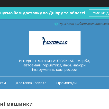
нуємо Вам доставку по Дніпру та області
Умови д
проспект Богдана Хмельницького 
Интернет-магазин AUTOSKLAD - фарби,
автоемалі, герметики, лаки, набори
інструментів, компресори
кти
Доставка і оплата
Промокоди
ьні машинки