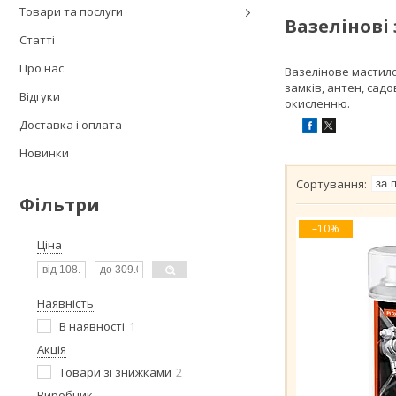
Товари та послуги
Вазелінові
Статті
Про нас
Вазелінове мастило
замків, антен, сад
Відгуки
окисленню.
Доставка і оплата
Новинки
Фільтри
–10%
Ціна
Наявність
В наявності
1
Акція
Товари зі знижками
2
Виробник