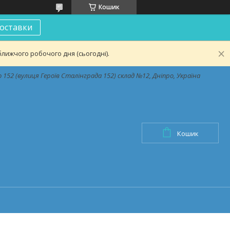
Кошик
оставки
лижчого робочого дня (сьогодні).
152 (вулиця Героїв Сталінграда 152) склад №12, Дніпро, Україна
Кошик