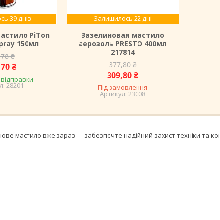
сь 39 днів
Залишилось 22 дні
мастило PiTon
Вазелиновая мастило
Spray 150мл
аерозоль PRESTO 400мл
217814
,78 ₴
377,80 ₴
,70 ₴
309,80 ₴
 відправки
28201
Під замовлення
23008
ове мастило вже зараз — забезпечте надійний захист техніки та кон