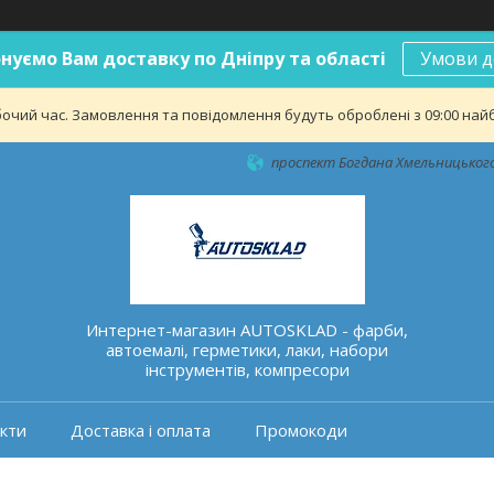
нуємо Вам доставку по Дніпру та області
Умови д
бочий час. Замовлення та повідомлення будуть оброблені з 09:00 найб
проспект Богдана Хмельницького 
Интернет-магазин AUTOSKLAD - фарби,
автоемалі, герметики, лаки, набори
інструментів, компресори
кти
Доставка і оплата
Промокоди