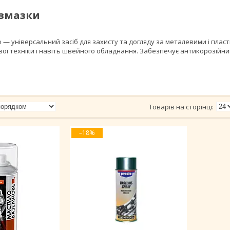
 змазки
 — універсальний засіб для захисту та догляду за металевими і пла
ової техніки і навіть швейного обладнання. Забезпечує антикорозійн
–18%