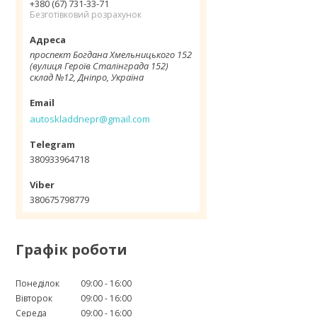
+380 (67) 731-33-71
Безготівковий розрахунок
проспект Богдана Хмельницького 152
(вулиця Героїв Сталінграда 152)
склад №12, Дніпро, Україна
autoskladdnepr@gmail.com
380933964718
380675798779
Графік роботи
Понеділок
09:00
16:00
Вівторок
09:00
16:00
Середа
09:00
16:00