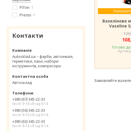
PiTon
1
Залишило
Presto
1
Вазелінове 
Vaseline 
120
Контакти
108
Готово до
Autosklad.ua – фарби, автоемалі,
герметики, лаки, набори
інструментів, компресори
Замовляйте вазелін
Автосклад
+380 (67) 345-22-33
пн-пт 9-16 сб-нд 9-14
+380 (50) 345-22-33
пн-пт 9-16 сб-нд 9-14
+380 (63) 345-22-33
пн-пт 9-16 сб-нд 9-14