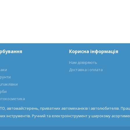
арбування
Корисна інформація
Нам довіряють
лаки
Доставка і оплата
ґрунти
шпаклівки
арби
автокосметика
ТО, автомайстерень, приватних автомеханіків і автолюбителів. Прац
их інструментів. Ручний та електроінструмент у широкому асортимен