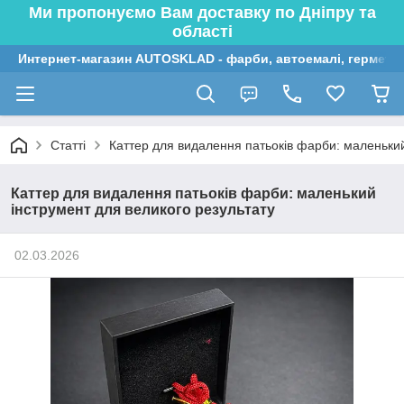
Ми пропонуємо Вам доставку по Дніпру та
області
Интернет-магазин AUTOSKLAD - фарби, автоемалі, герметик
Статті
Каттер для видалення патьоків фарби: маленький
Каттер для видалення патьоків фарби: маленький
інструмент для великого результату
02.03.2026