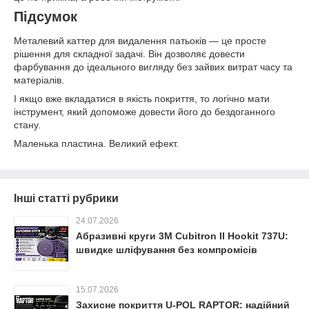
Підсумок
Металевий каттер для видалення патьоків — це просте
рішення для складної задачі. Він дозволяє довести
фарбування до ідеального вигляду без зайвих витрат часу та
матеріалів.
І якщо вже вкладатися в якість покриття, то логічно мати
інструмент, який допоможе довести його до бездоганного
стану.
Маленька пластина. Великий ефект.
Інші статті рубрики
24.07.2026
Абразивні круги 3M Cubitron II Hookit 737U:
швидке шліфування без компромісів
15.07.2026
Захисне покриття U-POL RAPTOR: надійний