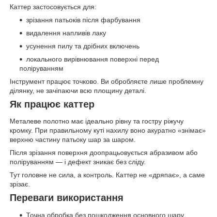
Каттер застосовується для:
зрізання патьоків після фарбування
видалення напливів лаку
усунення пилу та дрібних включень
локального вирівнювання поверхні перед
поліруванням
Інструмент працює точково. Ви обробляєте лише проблемну
ділянку, не зачіпаючи всю площину деталі.
Як працює каттер
Металеве полотно має ідеально рівну та гостру ріжучу
кромку. При правильному куті нахилу воно акуратно «знімає»
верхню частину патьоку шар за шаром.
Після зрізання поверхня доопрацьовується абразивом або
поліруванням — і дефект зникає без сліду.
Тут головне не сила, а контроль. Каттер не «дряпає», а саме
зрізає.
Переваги використання
Точна обробка без пошкодження основного шару