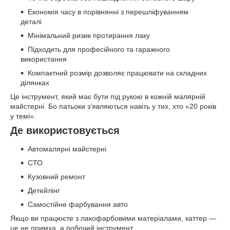
Економія часу в порівнянні з перешліфуванням
деталі
Мінімальний ризик протирання лаку
Підходить для професійного та гаражного
використання
Компактний розмір дозволяє працювати на складних
ділянках
Це інструмент, який має бути під рукою в кожній малярній
майстерні. Бо патьоки з’являються навіть у тих, хто «20 років
у темі».
Де використовується
Автомалярні майстерні
СТО
Кузовний ремонт
Детейлінг
Самостійне фарбування авто
Якщо ви працюєте з лакофарбовими матеріалами, каттер —
це не примха, а робочий інструмент.