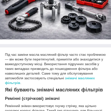
Під час заміни масла масляний фільтр часто стає проблемою
— він може бути перетягнутий, прикипіти або знаходитися у
важкодоступному місці. Використання підручних засобів у
таких випадках призводить до пошкодження фільтра або
навколишніх деталей. Саме тому для обслуговування
автомобіля застосовують спеціальні
знімачі масляних
фільтрів
.
Які бувають знімачі масляних фільтрів
Ремінні (стрічкові) знімачі
Ремінний знімач використовує гнучку стрічку, яка щільно
охоплює корпус фільтра. Такий тип підходить для більшості