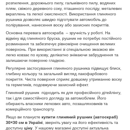
розпилення, дорожнього пилу, гальмівного пилу, водяних
плям, свіжого деревного соку, пташиного посліду, металевих
вкраплень та легкої окисленості. Використання глиняного
рушника дозволяє швидко підготувати автомобіль до
полірування, нанесення воску або захисних покриттів.
Основна перевага автоскраба – зручність у роботі. На
відміну від глиняного бруска, рушник не потребує постійного
розминання та забезпечує рівномірне очищення великих
поверхонь. При використанні зі спеціальною змазкою він
легко ковзає по кузову, делікатно знімаючи забруднення та
залишаючи поверхню гладкою.
Регулярне застосування глиняного рушника підвищує блиск,
глибину кольору та загальний вигляд лакофарбового
покриття. Чиста поверхня сприяє довшому утриманню воску
та герметиків, подовжуючи захисний ефект.
Глиняний рушник підходить як для професійного дітейлінгу,
так і для самостійного догляду за автомобілем. Його
обирають власники легкових авто, позашляховиків та
комерційного транспорту.
Якщо ви плануєте
купити глиняний рушник (автоскраб)
30×30 см в Україні
, зверніть увагу на його ефективність та
доступну
ціну
. У нашому магазині доступні актуальна