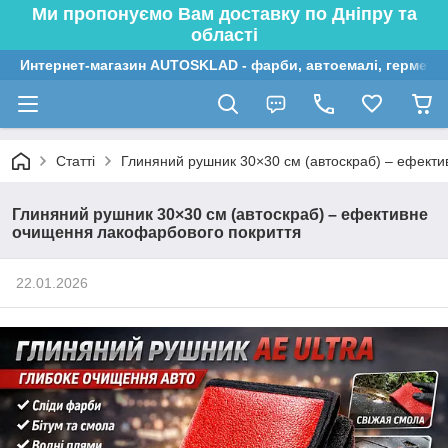
Ми пропонуємо Вам доставку по Дніпру та
області
Интернет-магазин AUTOSKLAD - фарби, автоемалі, герметик
Статті
Глиняний рушник 30×30 см (автоскраб) – ефект
Глиняний рушник 30×30 см (автоскраб) – ефективне
очищення лакофарбового покриття
22.01.2026