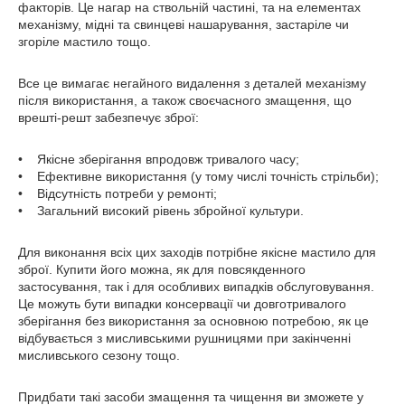
факторів. Це нагар на ствольній частині, та на елементах
механізму, мідні та свинцеві нашарування, застаріле чи
згоріле мастило тощо.
Все це вимагає негайного видалення з деталей механізму
після використання, а також своєчасного змащення, що
врешті-решт забезпечує зброї:
• Якісне зберігання впродовж тривалого часу;
• Ефективне використання (у тому числі точність стрільби);
• Відсутність потреби у ремонті;
• Загальний високий рівень збройної культури.
Для виконання всіх цих заходів потрібне якісне мастило для
зброї. Купити його можна, як для повсякденного
застосування, так і для особливих випадків обслуговування.
Це можуть бути випадки консервації чи довготривалого
зберігання без використання за основною потребою, як це
відбувається з мисливськими рушницями при закінченні
мисливського сезону тощо.
Придбати такі засоби змащення та чищення ви зможете у