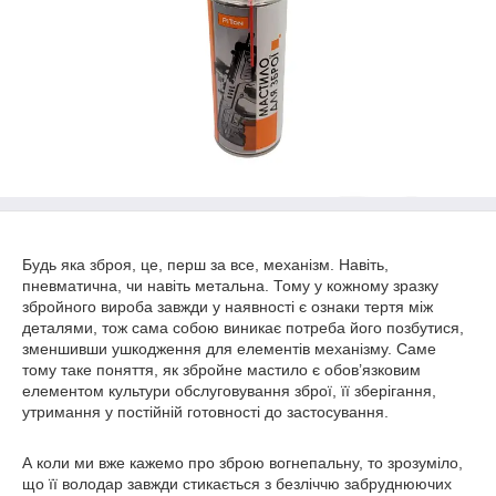
Будь яка зброя, це, перш за все, механізм. Навіть,
пневматична, чи навіть метальна. Тому у кожному зразку
збройного вироба завжди у наявності є ознаки тертя між
деталями, тож сама собою виникає потреба його позбутися,
зменшивши ушкодження для елементів механізму. Саме
тому таке поняття, як збройне мастило є обов’язковим
елементом культури обслуговування зброї, її зберігання,
утримання у постійній готовності до застосування.
А коли ми вже кажемо про зброю вогнепальну, то зрозуміло,
що її володар завжди стикається з безліччю забруднюючих